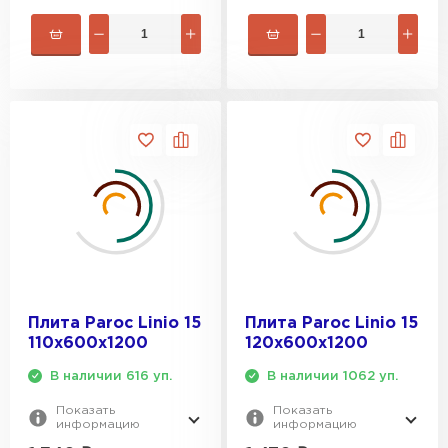
Утеплитель Rockwool
ПЕРЕЙТИ
Утеплитель Технониколь
ПЕРЕЙТИ
Утеплитель Ursa
ПЕРЕЙТИ
Плита Paroc Linio 15
Плита Paroc Linio 15
110х600х1200
120х600х1200
Утеплитель Юматекс Термо
В наличии 616 уп.
В наличии 1062 уп.
Показать
Показать
ПЕРЕЙТИ
информацию
информацию