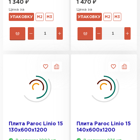
1 340
₽
1 470
₽
Цена за
Цена за
Гипсокартон
УПАКОВКУ
М2
М3
УПАКОВКУ
М2
М3
ПЕРЕЙТИ
Утеплитель Неман
ПЕРЕЙТИ
Сэндвич-панели
ПЕРЕЙТИ
Утеплитель Baswool
Плита Paroc Linio 15
Плита Paroc Linio 15
130х600х1200
140х600х1200
ПЕРЕЙТИ