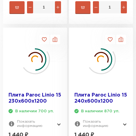
Плита Paroc Linio 15
Плита Paroc Linio 15
230х600х1200
240х600х1200
В наличии 700 уп.
В наличии 870 уп.
Показать
Показать
информацию
информацию
1 440
₽
1 440
₽