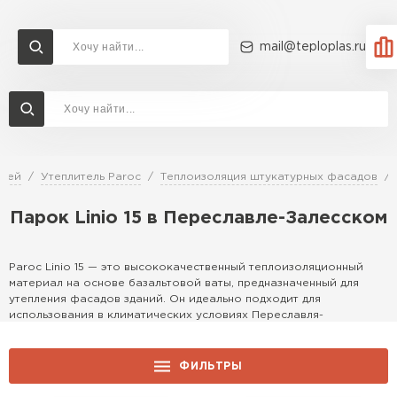
mail@teploplas.ru
Доставка и оплата
Акции
О компании
Контакты
Утеплитель Технониколь
Перейти в каталог
елей
Утеплитель Paroc
Теплоизоляция штукатурных фасадов
Утеплитель Ветонит
Парок Linio 15 в Переславле-Залесском
Утеплитель Rockwool
ПЕРЕЙТИ
Paroc Linio 15 — это высококачественный теплоизоляционный
Утеплитель Knauf
материал на основе базальтовой ваты, предназначенный для
утепления фасадов зданий. Он идеально подходит для
Утеплитель Profiplex
использования в климатических условиях Переславля-
Залесского, обеспечивая надежную защиту от холода и шума.
Утеплитель Пеноплекс
Материал отличается прочностью и экологичностью, что делает
ПЕРЕЙТИ
его популярным выбором для строительства и ремонта в столице.
ФИЛЬТРЫ
Особенности