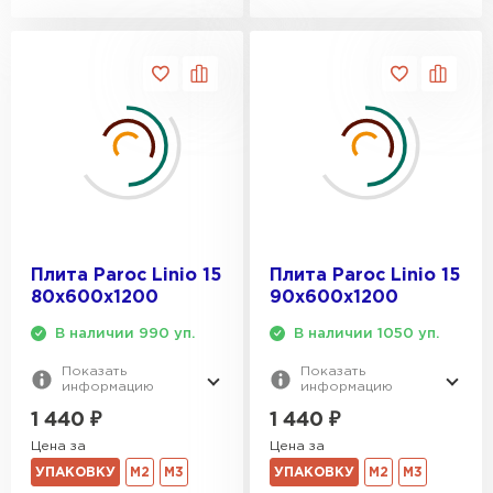
ПЕРЕЙТИ
Утеплитель Isoroc
ПЕРЕЙТИ
Утеплитель Isover
ПЕРЕЙТИ
Плита Paroc Linio 15
Плита Paroc Linio 15
80х600х1200
90х600х1200
Утеплитель Paroc
В наличии 990 уп.
В наличии 1050 уп.
Показать
Показать
ПЕРЕЙТИ
информацию
информацию
1 440
₽
1 440
₽
Утеплитель Penoplex
Цена за
Цена за
УПАКОВКУ
М2
М3
УПАКОВКУ
М2
М3
ПЕРЕЙТИ