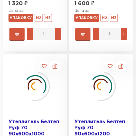
1 320
₽
1 600
₽
Цена за
Цена за
УПАКОВКУ
М2
М3
УПАКОВКУ
М2
М3
Гипсокартон
ПЕРЕЙТИ
Утеплитель Неман
ПЕРЕЙТИ
Сэндвич-панели
ПЕРЕЙТИ
Утеплитель Белтеп
Утеплитель Белтеп
Руф 70
Руф 70
Утеплитель Baswool
90х600х1000
90х600х1200