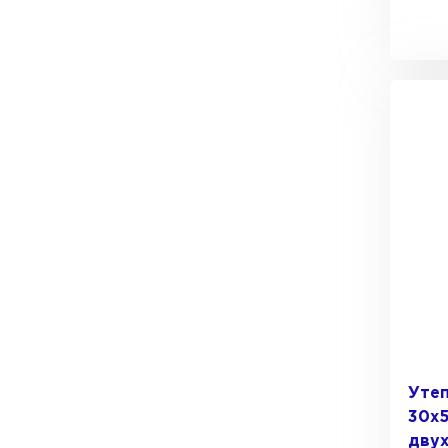
Утеплитель Тимплэкс
Утеплитель Технониколь
ПЕРЕЙТИ
Утеплитель Юматекс Термо
ПЕРЕЙТИ
Утеплитель Неман
ПЕРЕЙТИ
Утеп
30х5
Утеплитель Baswool
дву