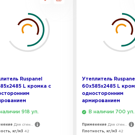
литель Ruspanel
Утеплитель Ruspane
85х2485 L кромка с
60х585х2485 L кром
осторонним
односторонним
ированием
армированием
наличии 918 уп.
В наличии 700 уп.
енение
Для стен...
Применение
Для стен...
ость, кг/м3
42
Плотность, кг/м3
42