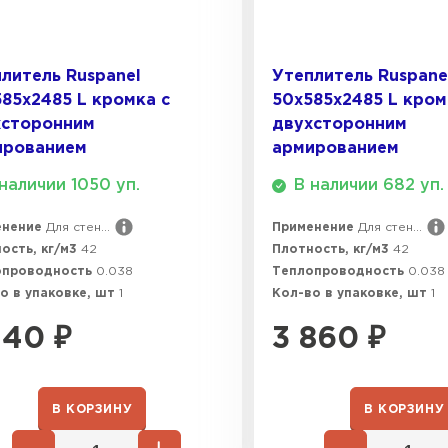
ПЕРЕЙ
литель Ruspanel
Утеплитель Ruspane
Утеплитель
85х2485 L кромка с
50х585х2485 L кром
хсторонним
двухсторонним
ПЕРЕЙ
ированием
армированием
наличии 1050 уп.
В наличии 682 уп.
Утепли
енение
Для стен...
Применение
Для стен...
ость, кг/м3
42
Плотность, кг/м3
42
ПЕР
опроводность
0.038
Теплопроводность
0.038
о в упаковке, шт
1
Кол-во в упаковке, шт
1
140
₽
3 860
₽
Утеплител
ПЕРЕЙ
В КОРЗИНУ
В КОРЗИНУ