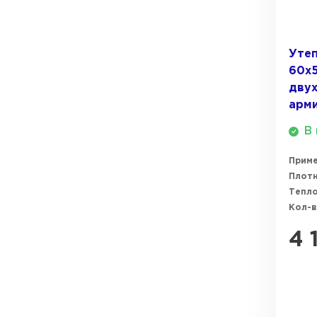
ПЕРЕЙТИ
Утеплитель Термит
Утеп
Утеплитель Knauf
60х5
Утеплитель Isotec
дву
ПЕРЕЙТИ
арм
Утеплитель Ruspanel
В 
Утеплитель Isover
Прим
Утеплитель Брит
Плотн
ПЕРЕЙТИ
Тепл
Кол-в
Утеплитель Basfiber
4 
Утеплитель Penoplex
Утеплитель Xotpipe
ПЕРЕЙТИ