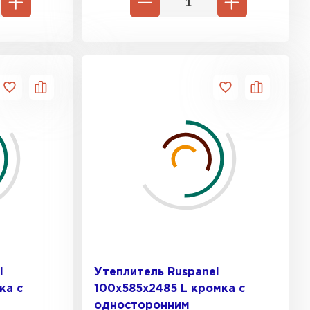
ь Ursa
ТИ
он
ТИ
анели
ТИ
l
Утеплитель Ruspanel
ка с
100х585х2485 L кромка с
 Izolife
односторонним