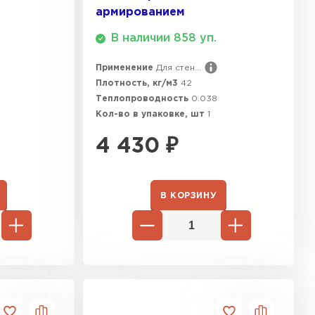
армированием
ТИ
В наличии 858 уп.
Применение
Для стен...
Плотность, кг/м3
42
Теплопроводность
0.038
Кол-во в упаковке, шт
1
4 430
₽
В КОРЗИНУ