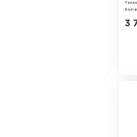
Тепл
Кол-в
3 