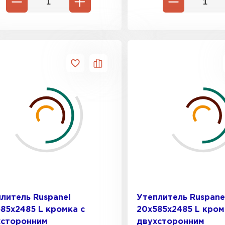
Утеплител
ПЕРЕЙ
Гипсокарт
ПЕРЕЙ
Сэндвич-п
ПЕРЕЙ
литель Ruspanel
Утеплитель Ruspane
85х2485 L кромка с
20х585х2485 L кром
Утеплитель
хсторонним
двухсторонним