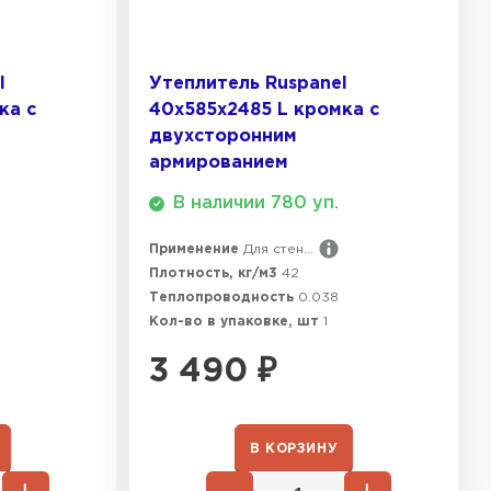
ТИ
l
Утеплитель Ruspanel
 Isoroc
ка с
40х585х2485 L кромка с
двухсторонним
ТИ
армированием
В наличии 780 уп.
тель Paroc
Применение
Для стен...
Плотность, кг/м3
42
ЕЙТИ
Теплопроводность
0.038
Кол-во в упаковке, шт
1
3 490
₽
ь Rockwool
ТИ
В КОРЗИНУ