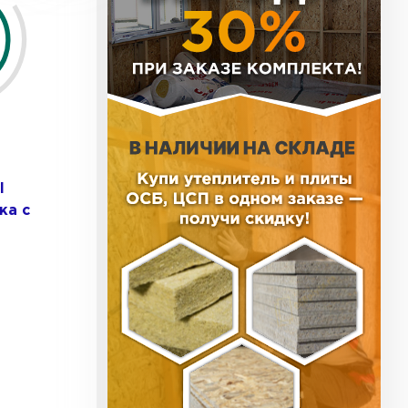
ь Тизол
ТИ
ь Ruspanel
l
ка с
ТИ
ь Xotpipe
ТИ