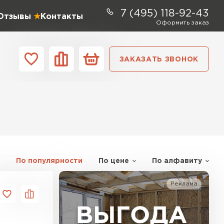
7 (495) 118-92-43
Отзывы
Контакты
Оформить заказ
ЗАКАЗАТЬ ЗВОНОК
ании
Контакты
ель Profiplex
ЕЙТИ
По популярности
По цене
По алфавиту
Реклама
ь Дирок
ТИ