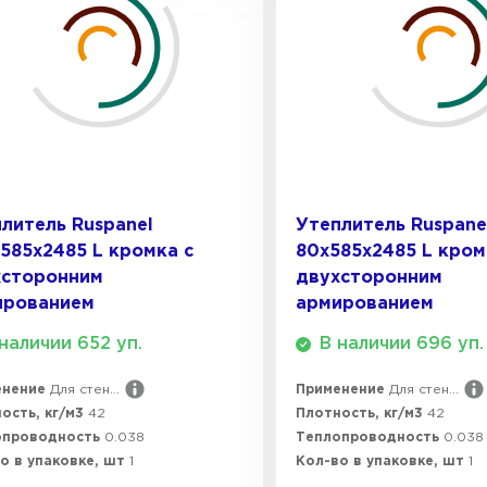
Утеплител
ПЕРЕЙ
Утеплител
литель Ruspanel
Утеплитель Ruspane
585х2485 L кромка с
80х585х2485 L кром
ПЕРЕЙ
хсторонним
двухсторонним
ированием
армированием
наличии 652 уп.
В наличии 696 уп.
Утеплител
енение
Для стен...
Применение
Для стен...
ость, кг/м3
42
Плотность, кг/м3
42
ПЕРЕЙ
опроводность
0.038
Теплопроводность
0.038
о в упаковке, шт
1
Кол-во в упаковке, шт
1