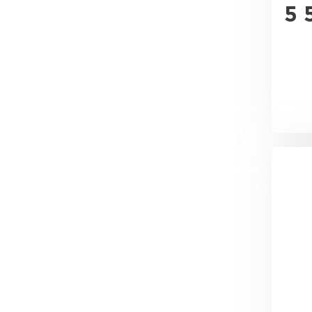
Утеплитель Эковер
5 
Утеплитель Юматекс
ПЕРЕЙТИ
Утеплитель Теплекс
Утеплитель Изовол
ПЕРЕЙТИ
Утеплитель Эковер
Утеплитель Дирок
Утеплитель Термит
ПЕРЕЙТИ
Утеплитель Белтеп
Утеплитель Изомин
Утеплитель Тизол