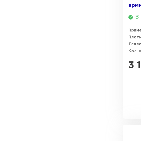
арм
ПЕРЕЙТИ
В 
Прим
Плотн
Тепл
Кол-в
3 