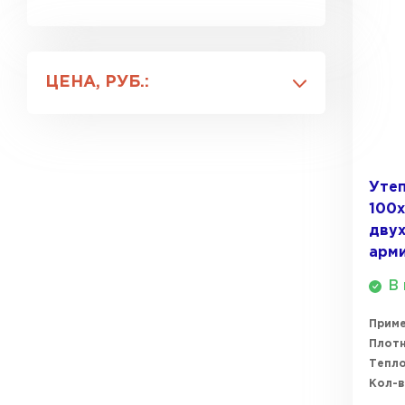
20
Утеплитель Isover
30
Для стен
40
Утеплитель Белтеп
Для штукатурки
Утеплитель Урса
ЦЕНА, РУБ.:
ПЕРЕЙТИ
Утеплитель Isoroc
Утеплитель Изотек
Утеп
Утеплитель Изовол
100х
ПЕРЕЙТИ
дву
арм
Утеплитель Paroc
В 
Утеплитель Hotrock
Прим
Утеплитель Hotrock
Плотн
ПЕРЕЙТИ
Тепл
Кол-в
Утеплитель Изомин