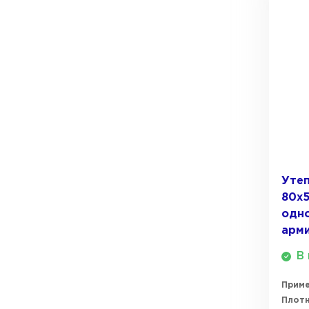
Утеп
80х5
одн
арм
В 
Прим
Плотн