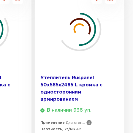
l
Утеплитель Ruspanel
ка с
50х585х2485 L кромка с
односторонним
армированием
В наличии 936 уп.
Применение
Для стен...
Плотность, кг/м3
42