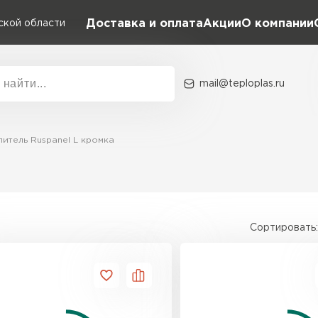
Доставка и оплата
Акции
О компании
ской области
mail@teploplas.ru
Акции
О комп
литель Ruspanel L кромка
Утеплит
ПЕР
Сортировать:
Утеплител
ПЕРЕЙ