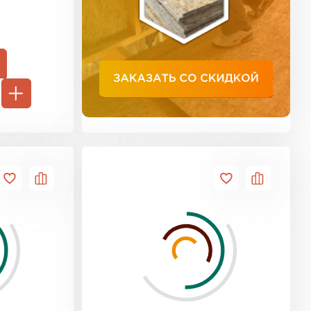
ь Тимплэкс
ТИ
 Basfiber
ТИ
ь Теплекс
ТИ
кровля Брит