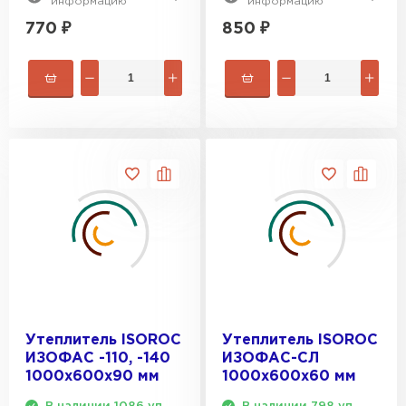
информацию
информацию
ПЕРЕЙТИ
770
₽
850
₽
Утеплитель Isoroc
ПЕРЕЙТИ
Утеплитель Isover
ПЕРЕЙТИ
Утеплитель Paroc
ПЕРЕЙТИ
Утеплитель ISOROC
Утеплитель ISOROC
ИЗОФАС -110, -140
ИЗОФАС-СЛ
Утеплитель Penoplex
1000х600х90 мм
1000х600х60 мм
ПЕРЕЙТИ