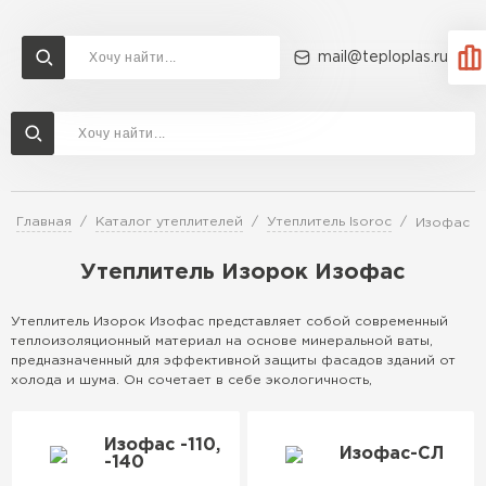
mail@teploplas.ru
Доставка и оплата
Акции
О компании
Контакты
Утеплитель Технониколь
Перейти в каталог
Главная
Каталог утеплителей
Утеплитель Isoroc
Изофас
Утеплитель Ветонит
Утеплитель Rockwool
Утеплитель Изорок Изофас
ПЕРЕЙТИ
Утеплитель Изорок Изофас представляет собой современный
теплоизоляционный материал на основе минеральной ваты,
Утеплитель Knauf
предназначенный для эффективной защиты фасадов зданий от
Утеплитель Profiplex
холода и шума. Он сочетает в себе экологичность,
долговечность и простоту монтажа, идеально подходя для жилых
Утеплитель Пеноплекс
и коммерческих объектов.
ПЕРЕЙТИ
Изофас -110,
Особенности
Изофас-СЛ
-140