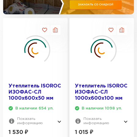
Утеплитель Эковер
Утеплитель Термит
ПЕРЕЙТИ
Утеплитель Isotec
Утеплитель Тимплэкс
ПЕРЕЙТИ
Утеплитель Ruspanel
Утеплитель Изовол
Утеплитель Брит
ПЕРЕЙТИ
Утеплитель ISOROC
Утеплитель ISOROC
ИЗОФАС-СЛ
ИЗОФАС-СЛ
1000х600х50 мм
1000х600х100 мм
Утеплитель Basfiber
Утеплитель Basfiber
В наличии 654 уп.
В наличии 1098 уп.
ПЕРЕЙТИ
Показать
Показать
Утеплитель Xotpipe
информацию
информацию
1 530
₽
1 015
₽