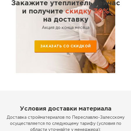
Закажите утеплитель сейчас
и получите
скидку 30%
Утеплитель Rockwool
на доставку
ПЕРЕЙТИ
Акция до конца месяца
Утеплитель Технониколь
ЗАКАЗАТЬ СО СКИДКОЙ
ПЕРЕЙТИ
Утеплитель Ursa
ПЕРЕЙТИ
Утеплитель Юматекс Термо
Условия доставки материала
Доставка стройматериалов по Переславлю-Залесскому
ПЕРЕЙТИ
осуществляется по следующему тарифу (условия по
области уточняйте у менеджера):