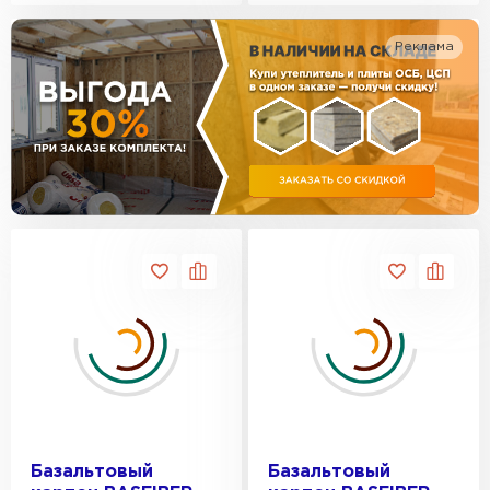
Утеплитель Изотек
Реклама
ПЕРЕЙТИ
Утеплитель Юматекс
Утеплитель Ruspanel
Утеплитель Теплекс
ПЕРЕЙТИ
Утеплитель Эковер
Утеплитель Hotrock
Утеплитель Дирок
ПЕРЕЙТИ
Утеплитель Белтеп
Утеплитель Xotpipe
ПЕРЕЙТИ
Утеплитель Тизол
Базальтовый
Базальтовый