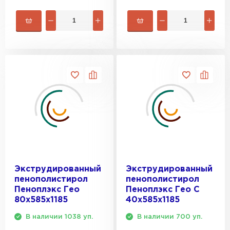
ПЕРЕЙТИ
Утеплитель Isoroc
ПЕРЕЙТИ
Утеплитель Isover
ПЕРЕЙТИ
Утеплитель Paroc
Экструдированный
Экструдированный
ПЕРЕЙТИ
пенополистирол
пенополистирол
Пеноплэкс Гео
Пеноплэкс Гео С
80х585х1185
40х585х1185
Утеплитель Penoplex
В наличии 1038 уп.
В наличии 700 уп.
ПЕРЕЙТИ