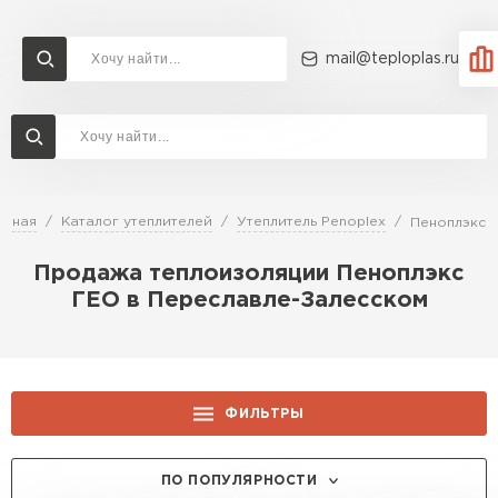
mail@teploplas.ru
Доставка и оплата
Акции
О компании
Контакты
Утеплитель Технониколь
Перейти в каталог
авная
Каталог утеплителей
Утеплитель Penoplex
Пеноплэкс 
Утеплитель Ветонит
Продажа теплоизоляции Пеноплэкс
Утеплитель Rockwool
ГЕО в Переславле-Залесском
ПЕРЕЙТИ
Утеплитель Knauf
Утеплитель Profiplex
ФИЛЬТРЫ
Утеплитель Пеноплекс
ПЕРЕЙТИ
ТОЛЩИНА, ММ:
ПО ПОПУЛЯРНОСТИ