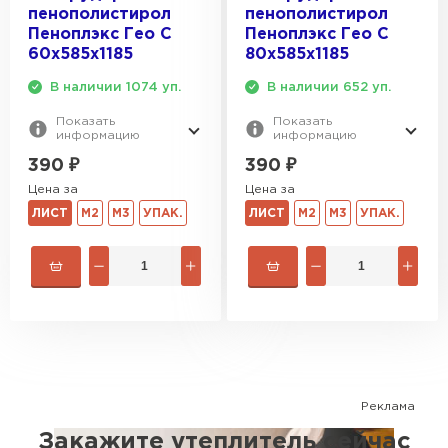
пенополистирол
пенополистирол
Пеноплэкс Гео С
Пеноплэкс Гео С
Гипсокартон
60х585х1185
80х585х1185
ПЕРЕЙТИ
В наличии 1074 уп.
В наличии 652 уп.
Показать
Показать
информацию
информацию
390
₽
390
₽
Утеплитель Неман
Цена за
Цена за
ПЕРЕЙТИ
ЛИСТ
М2
М3
УПАК.
ЛИСТ
М2
М3
УПАК.
Сэндвич-панели
ПЕРЕЙТИ
Утеплитель Baswool
Реклама
Закажите утеплитель сейчас