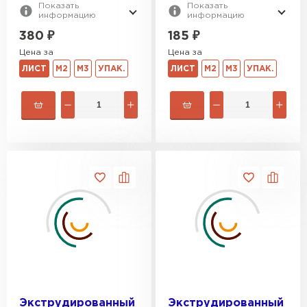
Показать
Показать
информацию
информацию
380
₽
185
₽
Утеплитель Rockwool
Цена за
Цена за
ЛИСТ
М2
М3
УПАК.
ЛИСТ
М2
М3
УПАК.
ПЕРЕЙТИ
Утеплитель Технониколь
ПЕРЕЙТИ
Утеплитель Ursa
ПЕРЕЙТИ
Утеплитель Юматекс Термо
ПЕРЕЙТИ
Экструдированный
Экструдированный