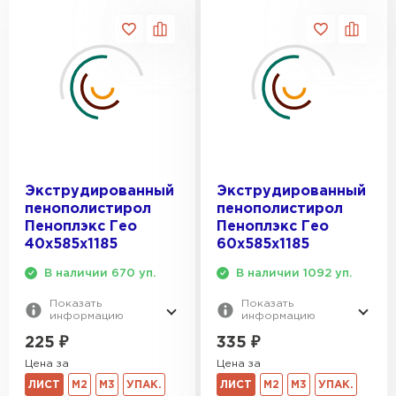
ПЕРЕЙТИ
Утеплитель Тимплэкс
Утеплитель Теплекс
ПЕРЕЙТИ
Утеплитель Изомин
Экструдированный
Экструдированный
ПЕРЕЙТИ
пенополистирол
пенополистирол
Пеноплэкс Гео
Пеноплэкс Гео
40х585х1185
60х585х1185
Рулонная кровля Брит
В наличии 670 уп.
В наличии 1092 уп.
ПЕРЕЙТИ
Показать
Показать
информацию
информацию
225
₽
335
₽
Цена за
Цена за
Утеплитель Knauf
ЛИСТ
М2
М3
УПАК.
ЛИСТ
М2
М3
УПАК.