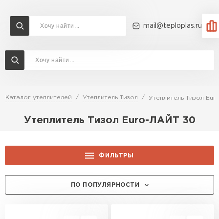
mail@teploplas.ru
Доставка и оплата
Акции
О компании
Контакты
Утеплитель Технониколь
Перейти в каталог
Каталог утеплителей
Утеплитель Тизол
Утеплитель Тизол Eur
Утеплитель Ветонит
Утеплитель Тизол Euro-ЛАЙТ 30
Утеплитель Rockwool
ПЕРЕЙТИ
Утеплитель Knauf
ФИЛЬТРЫ
Утеплитель Profiplex
ТОЛЩИНА, ММ:
ПО ПОПУЛЯРНОСТИ
Утеплитель Пеноплекс
ПЕРЕЙТИ
50
ЦЕНА, РУБ.:
100