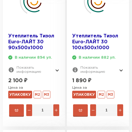
Утеплитель Тимплэкс
ПЕРЕЙТИ
Утеплитель Теплекс
Утеплитель Тизол
Утеплитель Тизол
ПЕРЕЙТИ
Euro-ЛАЙТ 30
Euro-ЛАЙТ 30
90х500х1000
100х500х1000
Утеплитель Изомин
В наличии 894 уп.
В наличии 882 уп.
Показать
Показать
ПЕРЕЙТИ
информацию
информацию
2 100
₽
1 890
₽
Цена за
Цена за
Рулонная кровля Брит
УПАКОВКУ
М2
М3
УПАКОВКУ
М2
М3
ПЕРЕЙТИ
Утеплитель Knauf