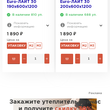
Euro-ЛАЙТ 30
Euro-ЛАЙТ 30
190х600х1200
200х600х1200
В наличии 810 уп.
В наличии 688 уп.
Показать
Показать
информацию
информацию
1 890
₽
1 890
₽
Цена за
Цена за
УПАКОВКУ
М2
М3
УПАКОВКУ
М2
М3
Реклама
Закажите утеплитель сейчас
и получите
скидку 30%