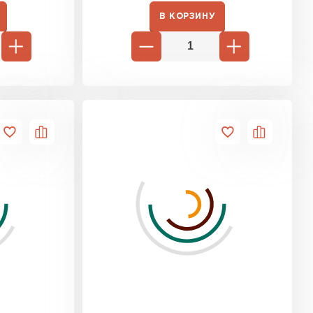
В КОРЗИНУ
ь Ursa
ТИ
он
ТИ
анели
ТИ
 Izolife