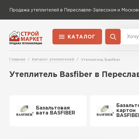
Продажа утеплителей в Переславле-Залесском и Москов
КАТАЛОГ
Доставка и оплата
Утеплитель Технониколь
Главная
Каталог утеплителей
Утеплитель Basfiber
Перейти в каталог
Утеплитель Basfiber в Пересл
Утеплитель Rockwool
Утеплитель Ветонит
ПЕРЕЙТИ
Утеплитель Knauf
Базальт
Базальтовая
картон
вата BASFIBER
BASFIBE
Утеплитель MasterPLEX
Утеплитель Пеноплекс
ПЕРЕЙТИ