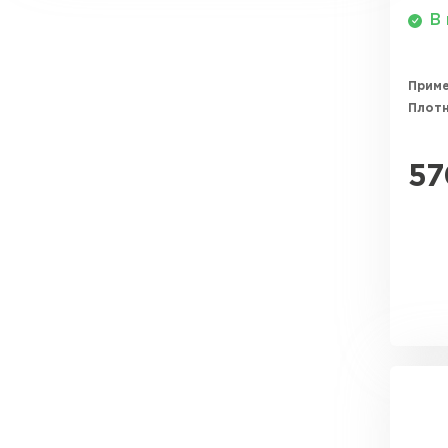
Утеплитель Эковер
В 
Утеплитель Юматекс
ПЕРЕЙТИ
Прим
Плотн
Утеплитель Теплекс
Утеплитель Изовол
57
ПЕРЕЙТИ
Утеплитель Эковер
Утеплитель Дирок
Утеплитель Термит
ПЕРЕЙТИ
Утеплитель Белтеп
Утеплитель Изомин
Утеплитель Тизол