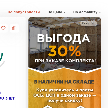
По популярности
По цене
По алфавиту
ь Тизол
Реклама
ТИ
ь Ruspanel
ТИ
ь Xotpipe
н
ТИ
00 3 шт