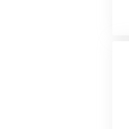
Утеплитель Тимплэкс
Утеплитель Технониколь
ПЕРЕЙТИ
Утеплитель Юматекс Термо
ПЕРЕЙТИ
Утеплитель Неман
ПЕРЕЙТИ
Утеплитель Baswool