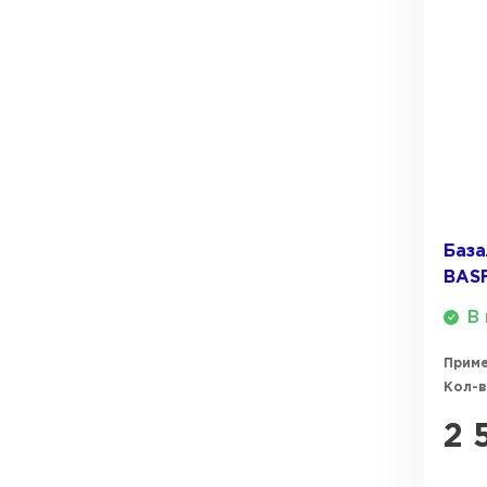
ПЕРЕЙТИ
Утеплитель Термит
Утеплитель Knauf
Утеплитель Isotec
ПЕРЕЙТИ
Утеплитель Ruspanel
Утеплитель Isover
База
Утеплитель Брит
BASF
ПЕРЕЙТИ
В 
Утеплитель Basfiber
Прим
Утеплитель Penoplex
Кол-в
Утеплитель Xotpipe
2 
ПЕРЕЙТИ