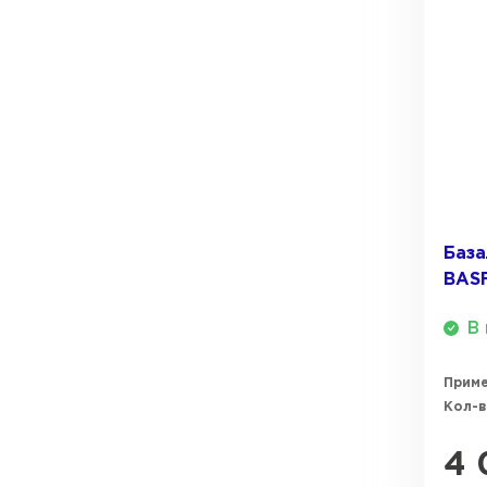
База
BASF
В 
Прим
Кол-в
4 