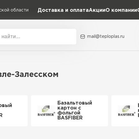
Доставка и оплата
Акции
О компании
ской области
mail@teploplas.ru
Акции
О комп
авле-Залесском
Утеплит
ПЕР
Базальтовый
овый
картон с
фольгой
R
BASFIBER
Утеплител
ПЕРЕЙ