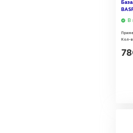
База
BASF
ПЕРЕЙТИ
В 
Прим
Кол-в
78