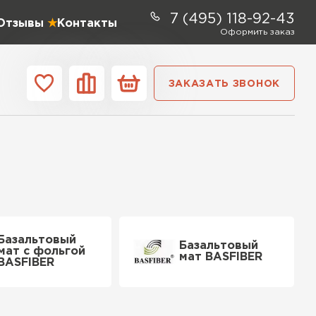
7 (495) 118-92-43
Отзывы
Контакты
Оформить заказ
ЗАКАЗАТЬ ЗВОНОК
ании
Контакты
ель Profiplex
ЕЙТИ
Базальтовый
Базальтовый
мат с фольгой
мат BASFIBER
BASFIBER
ь Дирок
ТИ