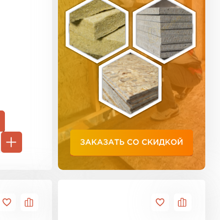
ь Тимплэкс
ТИ
 Basfiber
ТИ
ь Теплекс
ТИ
кровля Брит