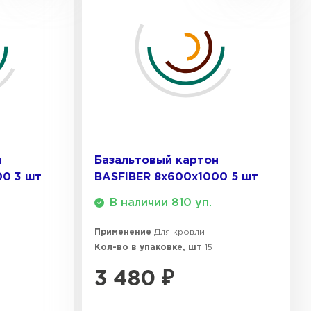
ТИ
 Isoroc
ТИ
ь Paroc
н
Базальтовый картон
00 3 шт
BASFIBER 8х600х1000 5 шт
ТИ
В наличии 810 уп.
Применение
Для кровли
ь Rockwool
Кол-во в упаковке, шт
15
3 480
₽
ТИ