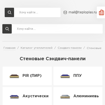
mail@teploplas.ru
Доставка и оплата
Акции
О компании
Контакты
Утеплитель Технониколь
Перейти в каталог
Главная
Каталог утеплителей
Сэндвич-панели
Стеновые
Утеплитель Ветонит
Утеплитель Rockwool
Стеновые Сэндвич-панели
ПЕРЕЙТИ
Утеплитель Knauf
PIR (ПИР)
ППУ
Утеплитель Profiplex
Утеплитель Пеноплекс
ПЕРЕЙТИ
Акустические
Алюминиевые