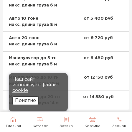
макс. длина груза 6 м
Авто 10 тонн
от 5 400 руб
макс. длина груза 8 м
Авто 20 тонн
от 9 720 руб
макс. длина груза 8 м
Манипулятор до 5 тн
от 6 480 руб
макс. длина груза 5 м
Манипулятор до 10 тн
от 12 150 руб
Наш сайт
макс. длина груза 10 м
использует файлы
cookie
Манипулятор до 20 тн
от 14 580 руб
Понятно
макс. длина груза 14 м
ЗАКАЗАТЬ С ДОСТАВКОЙ
Главная
Каталог
Заявка
Корзина
Звонок