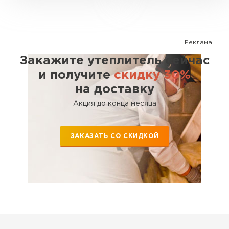
ПЕРЕЙТИ
Реклама
Утеплитель Isoroc
Закажите утеплитель сейчас
и получите
скидку 30%
ПЕРЕЙТИ
на доставку
Акция до конца месяца
Утеплитель Isover
ПЕРЕЙТИ
ЗАКАЗАТЬ СО СКИДКОЙ
Утеплитель Paroc
ПЕРЕЙТИ
Утеплитель Penoplex