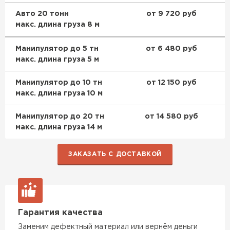
Авто 20 тонн
от 9 720 руб
макс. длина груза 8 м
Гипсокартон
Манипулятор до 5 тн
от 6 480 руб
ПЕРЕЙТИ
макс. длина груза 5 м
Манипулятор до 10 тн
от 12 150 руб
макс. длина груза 10 м
Утеплитель Неман
Манипулятор до 20 тн
от 14 580 руб
ПЕРЕЙТИ
макс. длина груза 14 м
Сэндвич-панели
ЗАКАЗАТЬ С ДОСТАВКОЙ
ПЕРЕЙТИ
Гарантия качества
Утеплитель Baswool
Заменим дефектный материал или вернём деньги