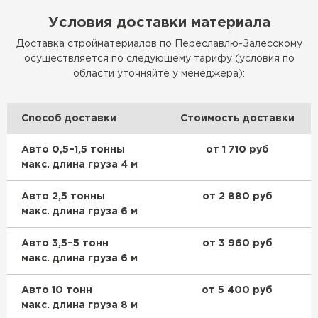
ПЕРЕЙТИ
Условия доставки материала
Доставка стройматериалов по Переславлю-Залесскому
Утеплитель Rockwool
осуществляется по следующему тарифу (условия по
области уточняйте у менеджера):
ПЕРЕЙТИ
Способ доставки
Стоимость доставки
Утеплитель Технониколь
Авто 0,5–1,5 тонны
от 1 710 руб
ПЕРЕЙТИ
макс. длина груза 4 м
Авто 2,5 тонны
от 2 880 руб
Утеплитель Ursa
макс. длина груза 6 м
ПЕРЕЙТИ
Авто 3,5–5 тонн
от 3 960 руб
макс. длина груза 6 м
Утеплитель Юматекс Термо
Авто 10 тонн
от 5 400 руб
макс. длина груза 8 м
ПЕРЕЙТИ