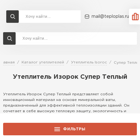
mail@teploplas.ru
Доставка и оплата
Акции
О компании
Контакты
Утеплитель Технониколь
Перейти в каталог
Главная
Каталог утеплителей
Утеплитель Isoroc
Супер Теплы
Утеплитель Ветонит
Утеплитель Изорок Супер Теплый
Утеплитель Rockwool
ПЕРЕЙТИ
Утеплитель Изорок Супер Теплый представляет собой
Утеплитель Knauf
инновационный материал на основе минеральной ваты,
предназначенный для эффективной теплоизоляции зданий. Он
Утеплитель Profiplex
сочетает в себе высокую тепловую защиту, экологичность и
простоту монтажа, идеально подходя для жилых и коммерческих
Утеплитель Пеноплекс
объектов. Этот продукт обеспечивает комфортный микроклимат
ПЕРЕЙТИ
в помещении круглый год, снижая энергозатраты на отопление и
ФИЛЬТРЫ
кондиционирование.