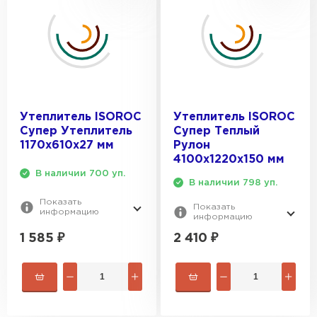
Утеплитель Тимплэкс
ПЕРЕЙТИ
Утеплитель Теплекс
ПЕРЕЙТИ
Утеплитель ISOROC
Утеплитель ISOROC
Супер Утеплитель
Супер Теплый
Утеплитель Изомин
1170х610х27 мм
Рулон
4100х1220х150 мм
В наличии 700 уп.
ПЕРЕЙТИ
В наличии 798 уп.
Показать
Показать
информацию
информацию
Рулонная кровля Брит
1 585
₽
2 410
₽
ПЕРЕЙТИ
Утеплитель Knauf