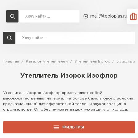
mail@teploplas.ru
Доставка и оплата
Акции
О компании
Контакты
Утеплитель Технониколь
Перейти в каталог
Главная
Каталог утеплителей
Утеплитель Isoroc
Изофлор
Утеплитель Ветонит
Утеплитель Изорок Изофлор
Утеплитель Rockwool
ПЕРЕЙТИ
Утеплитель Изорок Изофлор представляет собой
Утеплитель Knauf
высококачественный материал на основе базальтового волокна,
предназначенный для эффективной тепло- и звукоизоляции в
строительстве. Он обеспечивает надежную защиту от холода,
Утеплитель Profiplex
шума и огня, идеально подходя для жилых и коммерческих
Утеплитель Пеноплекс
объектов.
ПЕРЕЙТИ
ФИЛЬТРЫ
Особенности