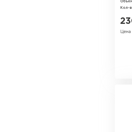
Объем
Утеплитель Эковер
Кол-в
Утеплитель Юматекс
ПЕРЕЙТИ
23
Цена 
Утеплитель Теплекс
Утеплитель Изовол
ПЕРЕЙТИ
Утеплитель Эковер
Утеплитель Дирок
Утеплитель Термит
ПЕРЕЙТИ
Утеплитель Белтеп
Утеплитель Изомин
Утеплитель Тизол