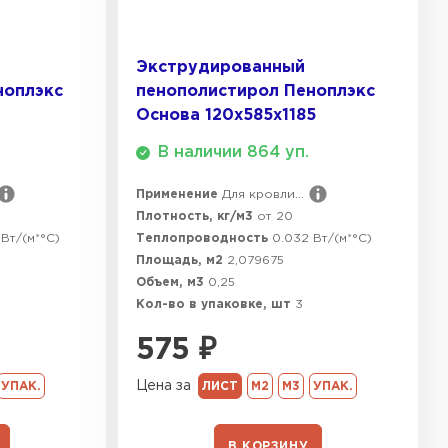
ТИ
Экструдированный
ноплэкс
пенополистирол Пеноплэкс
Основа 120х585х1185
В наличии 864 уп.
Применение
Для кровли...
Плотность, кг/м3
от 20
Вт/(м*°C)
Теплопроводность
0.032 Вт/(м*°C)
Площадь, м2
2,079675
Объем, м3
0,25
Кол-во в упаковке, шт
3
575
₽
Цена за
УПАК.
ЛИСТ
М2
М3
УПАК.
В КОРЗИНУ