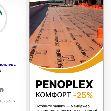
ь Тизол
ТИ
ь Ruspanel
ТИ
ноплэкс
5
ь Xotpipe
ТИ
Вт/(м*°C)