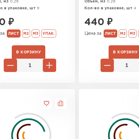
, м3
0,28
Объем, м3
0,28
Утеплител
о в упаковке, шт
8
Кол-во в упаковке, шт
4
0
₽
440
₽
ПЕРЕЙ
за
Цена за
ЛИСТ
М2
М3
УПАК.
ЛИСТ
М2
М3
Утеплитель
В КОРЗИНУ
В КОРЗИНУ
ПЕРЕЙ
Утеплител
ПЕРЕЙ
Рулонная 