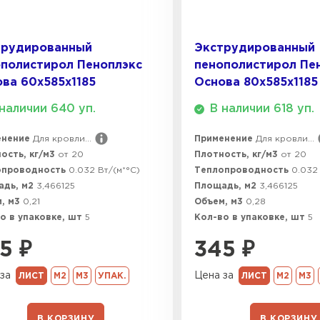
ПЕРЕЙ
трудированный
Экструдированный
полистирол Пеноплэкс
пенополистирол Пе
ва 60х585х1185
Основа 80х585х1185
ВСЕ ПРОИЗВОДИТЕЛИ
наличии 640 уп.
В наличии 618 уп.
енение
Для кровли...
Применение
Для кровли...
ость, кг/м3
от 20
Плотность, кг/м3
от 20
опроводность
0.032 Вт/(м*°C)
Теплопроводность
0.032 
адь, м2
3,466125
Площадь, м2
3,466125
, м3
0,21
Объем, м3
0,28
о в упаковке, шт
5
Кол-во в упаковке, шт
5
5
₽
345
₽
за
Цена за
ЛИСТ
М2
М3
УПАК.
ЛИСТ
М2
М3
В КОРЗИНУ
В КОРЗИНУ