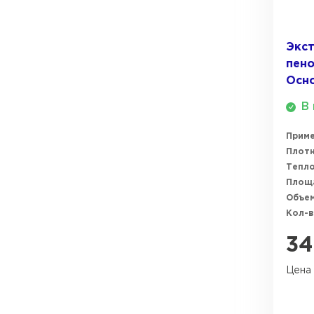
ПЕРЕЙТИ
Экс
пено
Осно
В 
Прим
Плотн
Тепл
Площ
Объем
Кол-в
34
Цена 