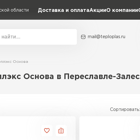
Доставка и оплата
Акции
О компании
ской области
mail@teploplas.ru
Акции
О комп
плэкс Основа
лэкс Основа в Переславле-Зале
Утеплит
ПЕР
Сортировать:
Утеплител
ПЕРЕЙ