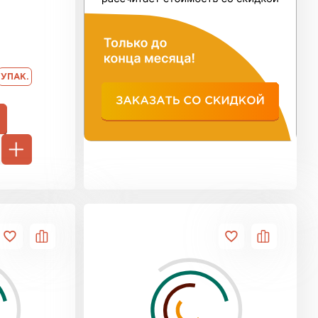
ь Тимплэкс
ТИ
УПАК.
 Basfiber
ТИ
ь Теплекс
ТИ
кровля Брит