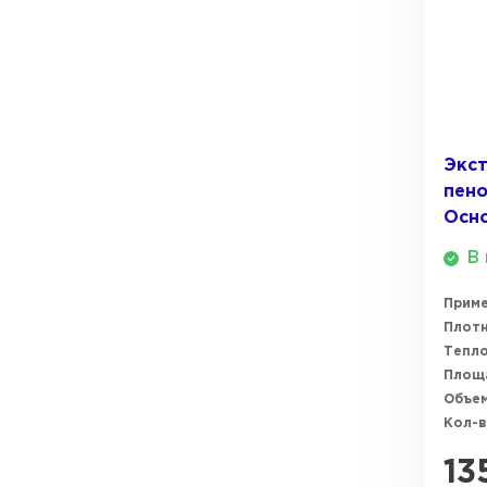
ПЕРЕЙТИ
Утеплитель Термит
Утеплитель Knauf
Утеплитель Isotec
ПЕРЕЙТИ
Экс
пено
Утеплитель Ruspanel
Осно
Утеплитель Isover
В 
Утеплитель Брит
ПЕРЕЙТИ
Прим
Плотн
Утеплитель Basfiber
Тепл
Утеплитель Penoplex
Площ
Объем
Кол-в
Утеплитель Xotpipe
ПЕРЕЙТИ
13