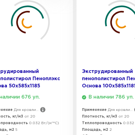
Утеплител
ПЕРЕЙ
Утеплител
трудированный
Экструдированный
ПЕРЕЙ
полистирол Пеноплэкс
пенополистирол Пе
ва 50х585х1185
Основа 100х585х118
наличии 676 уп.
В наличии 786 уп.
Утеплител
енение
Для кровли...
Применение
Для кровли...
ПЕРЕЙ
ость, кг/м3
от 20
Плотность, кг/м3
от 20
опроводность
0.032 Вт/(м*°C)
Теплопроводность
0.032 
адь, м2
5
Площадь, м2
2