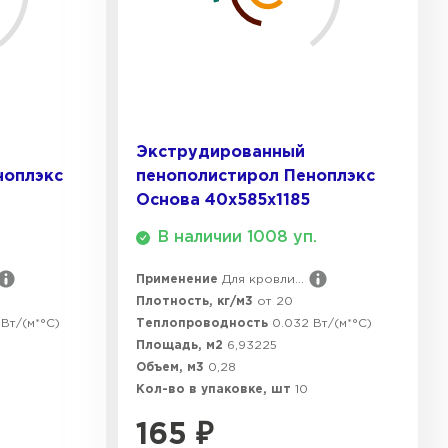
ТИ
 Isoroc
ТИ
Экструдированный
ноплэкс
пенополистирол Пеноплэкс
Основа 40х585х1185
ь Paroc
В наличии 1008 уп.
ТИ
Применение
Для кровли...
Плотность, кг/м3
от 20
Вт/(м*°C)
Теплопроводность
0.032 Вт/(м*°C)
ь Rockwool
Площадь, м2
6,93225
Объем, м3
0,28
Кол-во в упаковке, шт
10
ТИ
165
₽