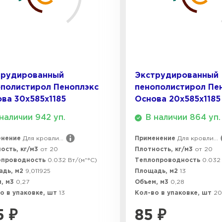
ПЕРЕЙ
Утеплитель
ПЕРЕЙ
трудированный
Экструдированный
полистирол Пеноплэкс
пенополистирол Пе
ва 30х585х1185
Основа 20х585х1185
Утеплител
наличии 942 уп.
В наличии 864 уп.
ПЕРЕЙ
енение
Для кровли...
Применение
Для кровли...
ость, кг/м3
от 20
Плотность, кг/м3
от 20
опроводность
0.032 Вт/(м*°C)
Теплопроводность
0.032 
Утеплител
адь, м2
9,011925
Площадь, м2
13
, м3
0,27
Объем, м3
0,28
о в упаковке, шт
13
Кол-во в упаковке, шт
20
ПЕРЕЙ
5
₽
85
₽