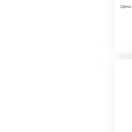
Утеплитель Тимплэкс
Цена 
Утеплитель Технониколь
ПЕРЕЙТИ
Утеплитель Юматекс Термо
ПЕРЕЙТИ
Утеплитель Неман
ПЕРЕЙТИ
Утеплитель Baswool