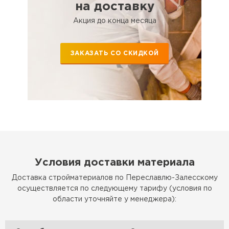
на доставку
Утеплитель Тимплэкс
ПЕРЕЙТИ
Акция до конца месяца
Утеплитель Теплекс
ЗАКАЗАТЬ СО СКИДКОЙ
ПЕРЕЙТИ
Утеплитель Изомин
ПЕРЕЙТИ
Рулонная кровля Брит
Условия доставки материала
Доставка стройматериалов по Переславлю-Залесскому
ПЕРЕЙТИ
осуществляется по следующему тарифу (условия по
области уточняйте у менеджера):
Утеплитель Knauf