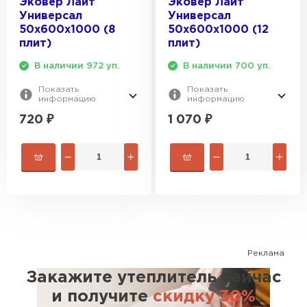
Эковер Лайт
Эковер Лайт
Утеплитель Эковер
Универсал
Универсал
Утеплитель Термит
50х600х1000 (8
50х600х1000 (12
ПЕРЕЙТИ
плит)
плит)
В наличии 972 уп.
В наличии 700 уп.
Утеплитель Isotec
Утеплитель Тимплэкс
Показать
Показать
информацию
информацию
ПЕРЕЙТИ
720
₽
1 070
₽
Утеплитель Ruspanel
Утеплитель Изовол
Утеплитель Брит
ПЕРЕЙТИ
Утеплитель Basfiber
Утеплитель Basfiber
Реклама
ПЕРЕЙТИ
Утеплитель Xotpipe
Закажите утеплитель сейчас
и получите
скидку 30%
Утеплитель Термит