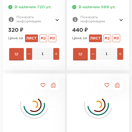
В наличии 720 уп.
В наличии 688 уп.
Показать
Показать
информацию
информацию
320
₽
440
₽
Цена за
Цена за
ЛИСТ
М2
М3
ЛИСТ
М2
М3