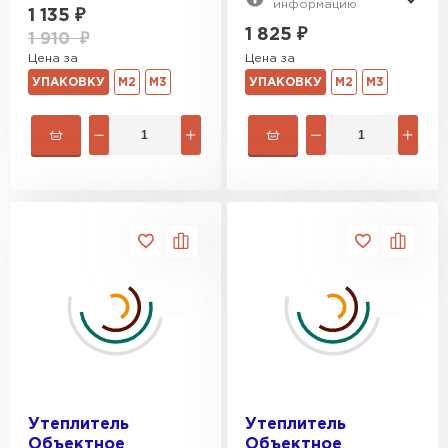
информацию
1 135
₽
ПЕРЕЙТИ
1 825
₽
1 910
₽
Цена за
Цена за
Гипсокартон
УПАКОВКУ
М2
М3
УПАКОВКУ
М2
М3
ПЕРЕЙТИ
Утеплитель Неман
ПЕРЕЙТИ
Сэндвич-панели
ПЕРЕЙТИ
Утеплитель
Утеплитель
Объектное
Объектное
Утеплитель Baswool