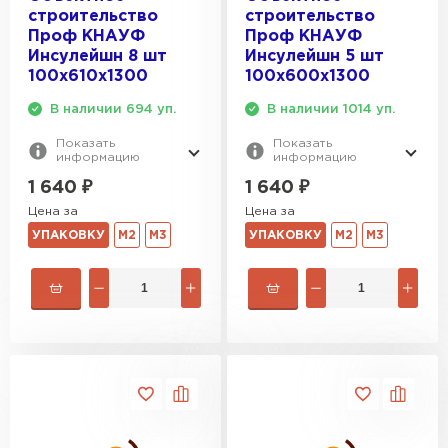
строительство
строительство
Проф КНАУФ
Проф КНАУФ
ПЕРЕЙТИ
Инсулейшн 8 шт
Инсулейшн 5 шт
100х610х1300
100х600х1300
Утеплитель Izolife
В наличии 694 уп.
В наличии 1014 уп.
Показать
Показать
ПЕРЕЙТИ
информацию
информацию
1 640
₽
1 640
₽
Цена за
Цена за
ВСЕ ПРОИЗВОДИТЕЛИ
УПАКОВКУ
М2
М3
УПАКОВКУ
М2
М3