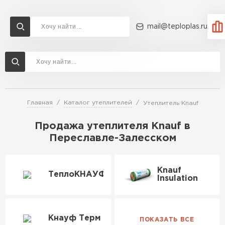
mail@teploplas.ru
Доставка и оплата
Акции
О компании
Контакты
Утеплитель Технониколь
Перейти в каталог
Главная
Каталог утеплителей
Утеплитель Knauf
Утеплитель Ветонит
Утеплитель Rockwool
Продажа утеплителя Knauf в
Переславле-Залесском
ПЕРЕЙТИ
Утеплитель Knauf
Knauf
ТеплоКНАУФ
Утеплитель Profiplex
Insulation
Утеплитель Пеноплекс
ПЕРЕЙТИ
Кнауф Терм