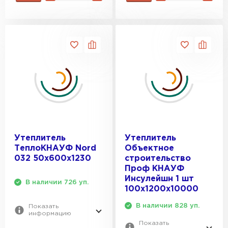
ПЕРЕЙТИ
Утеплитель Rockwool
ПЕРЕЙТИ
Утеплитель Технониколь
ПЕРЕЙТИ
Утеплитель
Утеплитель
ТеплоКНАУФ Nord
Объектное
Утеплитель Ursa
032 50х600х1230
строительство
Проф КНАУФ
ПЕРЕЙТИ
Инсулейшн 1 шт
В наличии 726 уп.
100х1200х10000
В наличии 828 уп.
Показать
Утеплитель Юматекс Термо
информацию
Показать