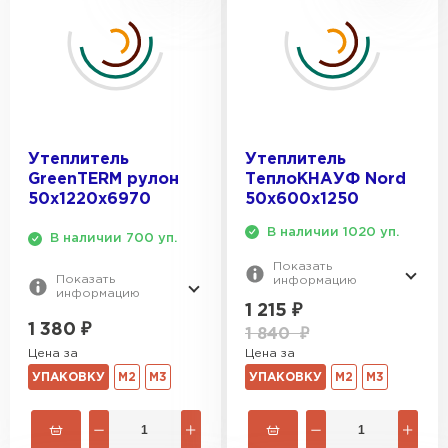
ПЕРЕЙТИ
Утеплитель Isoroc
ПЕРЕЙТИ
Утеплитель
Утеплитель
GreenTERM рулон
ТеплоКНАУФ Nord
50х1220х6970
50х600х1250
Утеплитель Isover
В наличии 1020 уп.
В наличии 700 уп.
ПЕРЕЙТИ
Показать
Показать
информацию
информацию
1 215
₽
Утеплитель Paroc
1 380
₽
1 840
₽
Цена за
Цена за
ПЕРЕЙТИ
УПАКОВКУ
М2
М3
УПАКОВКУ
М2
М3
Утеплитель Penoplex