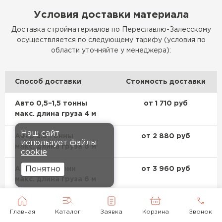
Условия доставки материала
Доставка стройматериалов по Переславлю-Залесскому
осуществляется по следующему тарифу (условия по
области уточняйте у менеджера):
Способ доставки
Стоимость доставки
Авто 0,5–1,5 тонны
от 1 710 руб
макс. длина груза 4 м
Наш сайт
Авто 2,5 тонны
от 2 880 руб
использует файлы
макс. длина груза 6 м
cookie
Понятно
Авто 3,5–5 тонн
от 3 960 руб
макс. длина груза 6 м
Авто 10 тонн
от 5 400 руб
макс. длина груза 8 м
Главная
Каталог
Заявка
Корзина
Звонок