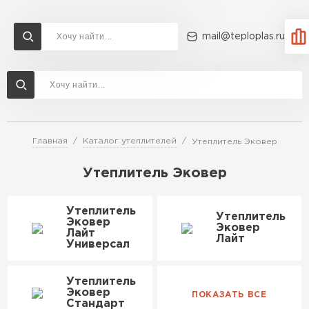
mail@teploplas.ru
Доставка и оплата
Акции
О компании
Контакты
Утеплитель Технониколь
Перейти в каталог
Главная
Каталог утеплителей
Утеплитель Эковер
Утеплитель Ветонит
Утеплитель Rockwool
Утеплитель Эковер
ПЕРЕЙТИ
Утеплитель
Утеплитель
Утеплитель Knauf
Эковер
Эковер
Лайт
Лайт
Утеплитель Profiplex
Универсал
Утеплитель Пеноплекс
ПЕРЕЙТИ
Утеплитель
Эковер
Стандарт