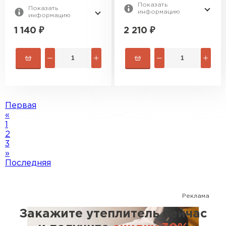
Показать
Показать
информацию
информацию
2 210
₽
1 140
₽
Первая
«
1
2
3
»
Последняя
Реклама
Закажите утеплитель сейчас