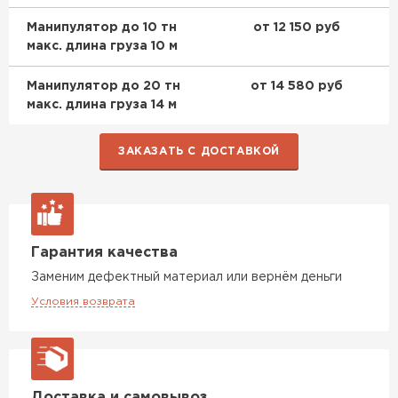
ПЕРЕЙТИ
Манипулятор до 10 тн
от 12 150 руб
макс. длина груза 10 м
Утеплитель Isoroc
Манипулятор до 20 тн
от 14 580 руб
ПЕРЕЙТИ
макс. длина груза 14 м
Утеплитель Isover
ЗАКАЗАТЬ С ДОСТАВКОЙ
ПЕРЕЙТИ
Утеплитель Paroc
Гарантия качества
Заменим дефектный материал или вернём деньги
ПЕРЕЙТИ
Условия возврата
Утеплитель Penoplex
ПЕРЕЙТИ
Доставка и самовывоз