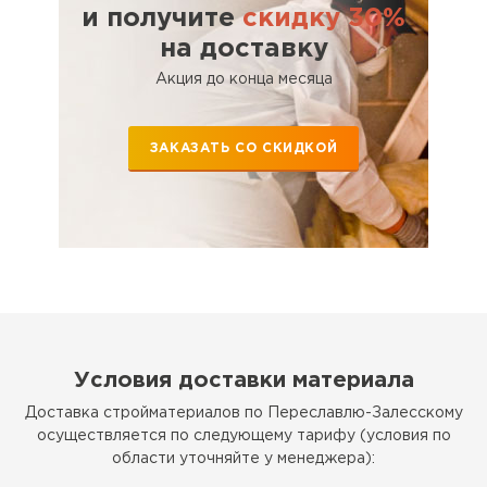
Утеплитель Эковер
и получите
скидку 30%
Утеплитель Термит
на доставку
ПЕРЕЙТИ
Акция до конца месяца
Утеплитель Isotec
Утеплитель Тимплэкс
ЗАКАЗАТЬ СО СКИДКОЙ
ПЕРЕЙТИ
Утеплитель Ruspanel
Утеплитель Изовол
Утеплитель Брит
ПЕРЕЙТИ
Утеплитель Basfiber
Утеплитель Basfiber
Условия доставки материала
ПЕРЕЙТИ
Доставка стройматериалов по Переславлю-Залесскому
Утеплитель Xotpipe
осуществляется по следующему тарифу (условия по
области уточняйте у менеджера):
Утеплитель Термит