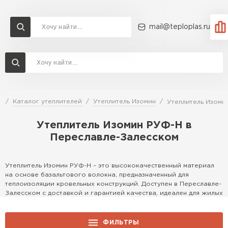
mail@teploplas.ru
Доставка и оплата
Акции
О компании
Контакты
Утеплитель Технониколь
Перейти в каталог
я
Каталог утеплителей
Утеплитель Изомин
Утеплитель Изоми
Утеплитель Ветонит
Утеплитель Изомин РУФ-Н в
Утеплитель Rockwool
Переславле-Залесском
ПЕРЕЙТИ
Утеплитель Knauf
Утеплитель Изомин РУФ-Н – это высококачественный материал
на основе базальтового волокна, предназначенный для
Утеплитель Profiplex
теплоизоляции кровельных конструкций. Доступен в Переславле-
Залесском с доставкой и гарантией качества, идеален для жилых
Утеплитель Пеноплекс
ПЕРЕЙТИ
и коммерческих объектов.
Особенности
ФИЛЬТРЫ