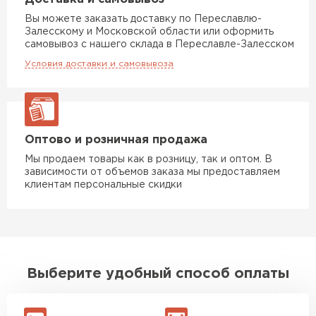
Вы можете заказать доставку по Переславлю-
Утеплитель Rockwool
Залесскому и Московской области или оформить
самовывоз с нашего склада в Переславле-Залесском
ПЕРЕЙТИ
Условия доставки и самовывоза
Утеплитель Технониколь
ПЕРЕЙТИ
Оптово и розничная продажа
Мы продаем товары как в розницу, так и оптом. В
зависимости от объемов заказа мы предоставляем
Утеплитель Ursa
клиентам персональные скидки
ПЕРЕЙТИ
Утеплитель Юматекс Термо
Выберите удобный способ оплаты
ПЕРЕЙТИ