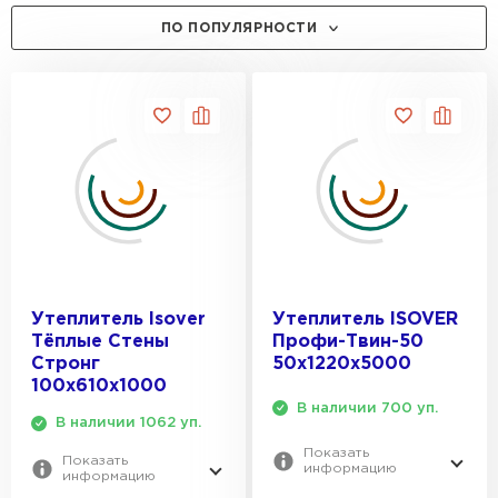
Утеплитель Isover
ТОЛЩИНА, ММ:
Утеплитель MasterPLEX
ПО ПОПУЛЯРНОСТИ
Материал обладает повышенной эластичностью, что позволяет
ему плотно прилегать к поверхностям без зазоров. Он устойчив к
50
ПЕРЕЙТИ
влаге и не подвержен гниению, благодаря специальной
Утеплитель Урса
обработке волокон. Кроме того, Isover Профи характеризуется
ПРИМЕНЕНИЕ:
100
низким коэффициентом водопоглощения и способностью
сохранять форму под нагрузкой. Уникальная структура волокон
Для стен
Утеплитель Дирок
обеспечивает отличную паропроницаемость, предотвращая
Утеплитель Isoroc
образование конденсата внутри конструкций.
РАЗМЕР, ТХШХД:
Для пола
ПЕРЕЙТИ
Преимущества
Для фасада
50х(2х610)х4100 мм
Для кровли
Использование этого утеплителя позволяет значительно снизить
Утеплитель Изовол
ТЕПЛОПРОВОДНОСТЬ:
50х1220х4100 мм
затраты на отопление за счет минимизации теплопотерь. Он
Утеплитель Белтеп
Для перекрытий
прост в монтаже, не требует специальных инструментов и может
50х1220х5000 мм
0.037 Вт/(м*°C)
быть установлен даже в труднодоступных местах. Долговечность
ПЕРЕЙТИ
Утеплитель Isover
Утеплитель ISOVER
100х610х4100 мм
материала превышает 50 лет, что делает его выгодным
ШИРИНА, ММ:
0.041 Вт/(м*°C)
Утеплитель Paroc
Тёплые Стены
Профи-Твин-50
вложением. Экологическая безопасность подтверждается
100х1220х4100 мм
сертификатами, а отсутствие вредных веществ обеспечивает
Стронг
50х1220х5000
610
здоровый микроклимат в помещении.
100х610х1000
Утеплитель Тизол
ДЛИНА, ММ:
1220
Утеплитель Hotrock
В наличии 700 уп.
Применения
В наличии 1062 уп.
ПЕРЕЙТИ
4100
Показать
Подходит для утепления фасадов, кровли и перекрытий в
Показать
информацию
частных домах. В коммерческом строительстве применяется для
информацию
5000
Утеплитель Изомин
изоляции складов, офисов и производственных помещений.