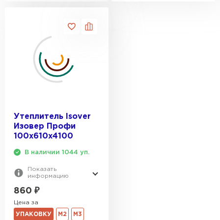
Утеплитель Термит
Утеплитель Тимплэкс
ПЕРЕЙТИ
Утеплитель Теплекс
ПЕРЕЙТИ
Утеплитель Изомин
Утеплитель Isover
Изовер Профи
ПЕРЕЙТИ
100х610х4100
В наличии 1044 уп.
Рулонная кровля Брит
Показать
информацию
ПЕРЕЙТИ
860
₽
Цена за
УПАКОВКУ
М2
М3
Утеплитель Knauf