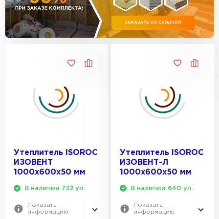
Утеплитель Эковер
формальдегида.
Утеплитель Термит
Технические параметры
ПЕРЕЙТИ
Водопоглощение менее 1,5%, паропроницаемость — 0,3
мг/(м·ч·Па).
Утеплитель Isotec
Утеплитель Тимплэкс
ПЕРЕЙТИ
Утеплитель Ruspanel
Утеплитель Изовол
Утеплитель Брит
ПЕРЕЙТИ
Утеплитель ISOROC
Утеплитель ISOROC
Утеплитель Basfiber
Утеплитель Basfiber
ИЗОВЕНТ
ИЗОВЕНТ-Л
1000х600х50 мм
1000х600х50 мм
ПЕРЕЙТИ
В наличии 732 уп.
В наличии 640 уп.
Утеплитель Xotpipe
Показать
Показать
Утеплитель Термит
информацию
информацию