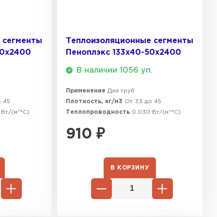
ТИ
 сегменты
Теплоизоляционные сегменты
 Isoroc
50х2400
Пеноплэкс 133x40-50х2400
ТИ
В наличии 1056 уп.
Применение
Для труб
о 45
Плотность, кг/м3
От 33 до 45
ь Paroc
 Вт/(м*°C)
Теплопроводность
0.030 Вт/(м*°C)
ТИ
910
₽
ь Rockwool
В КОРЗИНУ
ТИ