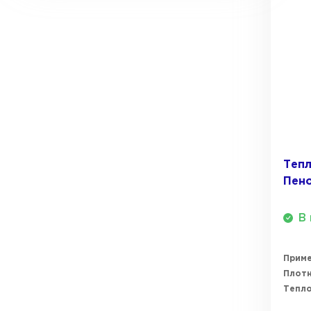
30
Утеплитель Isover
40
60
Утеплитель Белтеп
Утеплитель Урса
ПЕРЕЙТИ
Утеплитель Isoroc
Утеплитель Изотек
Утеплитель Изовол
Теп
ПЕРЕЙТИ
Пен
Утеплитель Paroc
В 
Утеплитель Hotrock
Утеплитель Hotrock
Прим
ПЕРЕЙТИ
Плотн
Тепл
Утеплитель Изомин