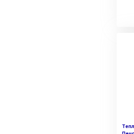
Теп
Пено