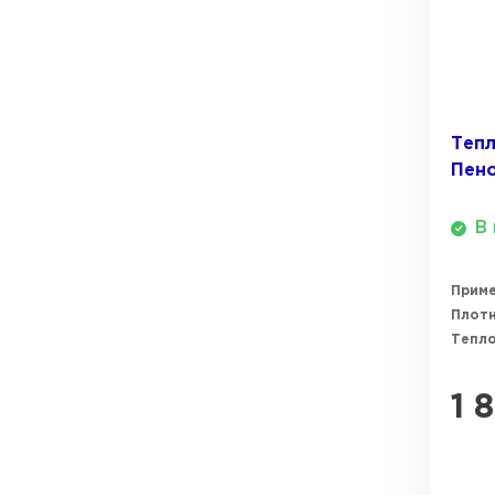
Теп
Пен
В 
Прим
Плотн
Тепл
1 