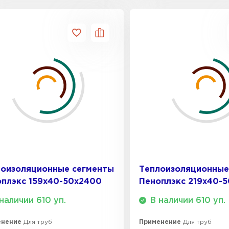
Утепли
ПЕР
Гипсокарт
ПЕРЕЙ
Сэндвич-п
лоизоляционные сегменты
Теплоизоляционные
ПЕРЕЙ
плэкс 159x40-50х2400
Пеноплэкс 219x40-
наличии 610 уп.
В наличии 610 уп.
Утеплитель
енение
Для труб
Применение
Для труб