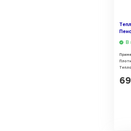
ПЕРЕЙТИ
Утеплитель Термит
Теп
Утеплитель Knauf
Пен
Утеплитель Isotec
ПЕРЕЙТИ
В 
Утеплитель Ruspanel
Прим
Плотн
Утеплитель Isover
Тепл
Утеплитель Брит
ПЕРЕЙТИ
69
Утеплитель Basfiber
Утеплитель Penoplex
Утеплитель Xotpipe
ПЕРЕЙТИ