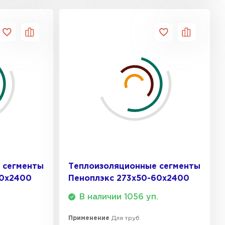
тель Ursa
ЕЙТИ
он
ТИ
анели
 сегменты
Теплоизоляционные сегменты
ТИ
50х2400
Пеноплэкс 273x50-60х2400
В наличии 1056 уп.
 Izolife
Применение
Для труб