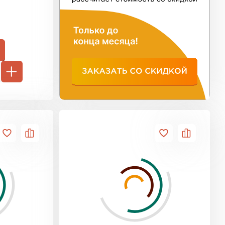
ь Тимплэкс
ТИ
 Basfiber
ТИ
ь Теплекс
ТИ
кровля Брит