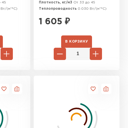
о 45
Плотность, кг/м3
От 33 до 45
ТИ
 Вт/(м*°C)
Теплопроводность
0.030 Вт/(м*°C)
1 605
₽
В КОРЗИНУ