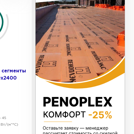
ь Тизол
ТИ
ь Ruspanel
 сегменты
ТИ
0х2400
ь Xotpipe
ТИ
о 45
 Вт/(м*°C)