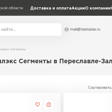
Доставка и оплата
Акции
О компании
ской области
mail@teploplas.ru
Акции
О комп
плэкс Сегменты
лэкс Сегменты в Переславле-За
Утеплит
ПЕР
Сортировать:
Утеплител
ПЕРЕЙ