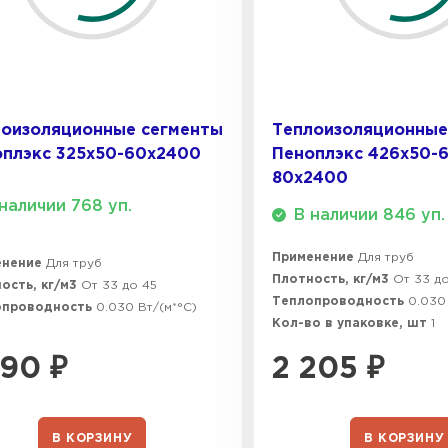
лоизоляционные сегменты
Теплоизоляционные
оплэкс 325x50-60х2400
Пеноплэкс 426x50-
80х2400
наличии 768 уп.
В наличии 846 уп.
Применение
Для труб
енение
Для труб
Плотность, кг/м3
От 33 д
ость, кг/м3
От 33 до 45
Теплопроводность
0.030
опроводность
0.030 Вт/(м*°C)
Кол-во в упаковке, шт
1
890
₽
2 205
₽
В КОРЗИНУ
В КОРЗИНУ