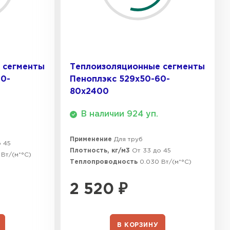
 сегменты
Теплоизоляционные сегменты
60-
Пеноплэкс 529x50-60-
80х2400
В наличии 924 уп.
Применение
Для труб
о 45
Плотность, кг/м3
От 33 до 45
 Вт/(м*°C)
Теплопроводность
0.030 Вт/(м*°C)
2 520
₽
В КОРЗИНУ