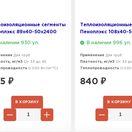
ПЕРЕЙ
лоизоляционные сегменты
Теплоизоляционные
Утеплитель
оплэкс 89x40-50х2400
Пеноплэкс 108x40-
ПЕРЕЙ
наличии 930 уп.
В наличии 996 уп.
енение
Для труб
Применение
Для труб
ость, кг/м3
От 33 до 45
Плотность, кг/м3
От 33 д
Утеплител
опроводность
0.030 Вт/(м*°C)
Теплопроводность
0.030
ПЕРЕЙ
5
₽
840
₽
Утеплител
В КОРЗИНУ
В КОРЗИНУ
ПЕРЕЙ