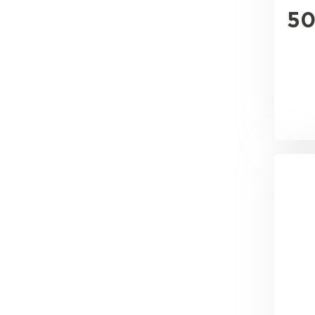
Утеплитель Эковер
5
Утеплитель Юматекс
ПЕРЕЙТИ
Утеплитель Теплекс
Утеплитель Изовол
ПЕРЕЙТИ
Утеплитель Эковер
Утеплитель Дирок
Утеплитель Термит
ПЕРЕЙТИ
Утеплитель Белтеп
Утеплитель Изомин
Утеплитель Тизол