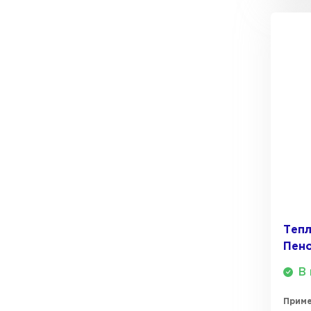
Утеплитель Тимплэкс
Утеплитель Технониколь
ПЕРЕЙТИ
Утеплитель Юматекс Термо
ПЕРЕЙТИ
Утеплитель Неман
Теп
ПЕРЕЙТИ
Пено
В 
Утеплитель Baswool
Прим