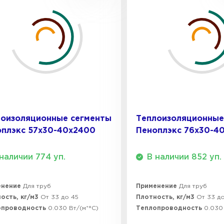
Утеплител
ПЕРЕЙ
Утеплител
лоизоляционные сегменты
Теплоизоляционные
ПЕРЕЙ
оплэкс 57x30-40х2400
Пеноплэкс 76x30-4
наличии 774 уп.
В наличии 852 уп.
Утеплител
енение
Для труб
Применение
Для труб
ПЕРЕЙ
ость, кг/м3
От 33 до 45
Плотность, кг/м3
От 33 д
опроводность
0.030 Вт/(м*°C)
Теплопроводность
0.030