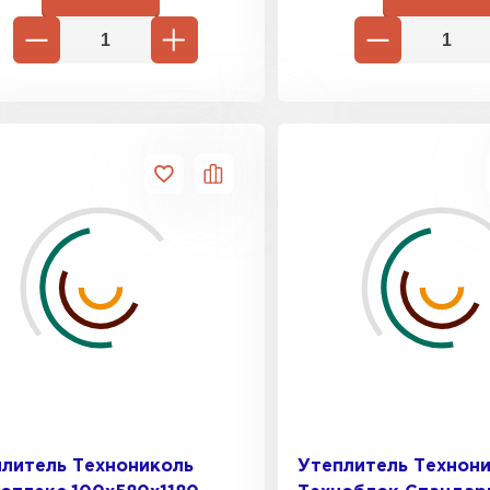
литель Технониколь
Утеплитель Технон