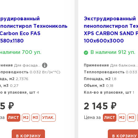
ПЕРЕЙ
трудированный
Экструдированный
полистирол Технониколь
пенополистирол Те
Carbon Eco FAS
XPS CARBON SAND 
ВСЕ ПРОИЗВОДИТЕЛИ
580х1180
100х600х3000
наличии 700 уп.
В наличии 912 уп.
енение
Для фасада...
Применение
Для балкона...
опроводность
0.032 Вт/(м*°C)
Теплопроводность
0.033 
адь, м2
2,7376
Площадь, м2
1,8
, м3
0,27
Объем, м3
0,18
о в упаковке, шт
4
Кол-во в упаковке, шт
1
5
₽
2 145
₽
за
Цена за
ЛИСТ
М2
М3
УПАК.
ЛИСТ
М2
М3
В КОРЗИНУ
В КОРЗИНУ