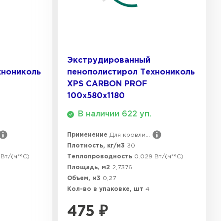
ТИ
 Isoroc
Экструдированный
ТИ
хнониколь
пенополистирол Технониколь
XPS CARBON PROF
100х580х1180
ь Paroc
В наличии 622 уп.
ТИ
Применение
Для кровли...
Плотность, кг/м3
30
Вт/(м*°C)
Теплопроводность
0.029 Вт/(м*°C)
Площадь, м2
2,7376
ь Rockwool
Объем, м3
0,27
Кол-во в упаковке, шт
4
ТИ
475
₽