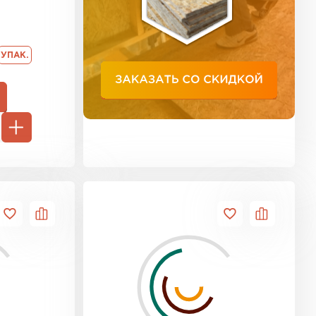
ь Тимплэкс
ТИ
УПАК.
 Basfiber
ТИ
ь Теплекс
ТИ
кровля Брит