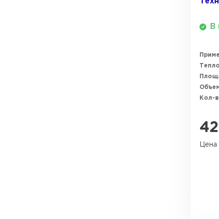
Техн
В 
Прим
Тепл
Площ
Объем
Кол-в
4
Цена 