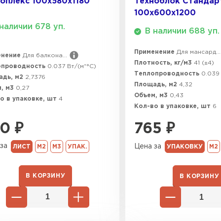
оплекс 100х580х1180
Техноблок Стандарт
100х600х1200
наличии 678 уп.
В наличии 688 уп.
Применение
Для мансард...
енение
Для балкона...
Плотность, кг/м3
41 (±4)
опроводность
0.037 Вт/(м*°C)
Теплопроводность
0.039 
адь, м2
2,7376
Площадь, м2
4,32
, м3
0,27
Объем, м3
0,43
о в упаковке, шт
4
Кол-во в упаковке, шт
6
20
₽
765
₽
за
Цена за
ЛИСТ
М2
М3
УПАК.
УПАКОВКУ
М2
В КОРЗИНУ
В КОРЗИНУ