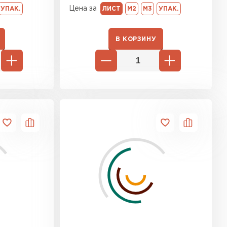
Цена за
УПАК.
ЛИСТ
М2
М3
УПАК.
ь Ursa
В КОРЗИНУ
ТИ
он
ТИ
анели
ТИ
 Izolife