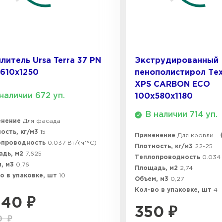
ПЕРЕЙ
Утеплитель
литель Ursa Terra 37 PN
Экструдированный
ПЕРЕЙ
610х1250
пенополистирол Те
XPS CARBON ECO
наличии 672 уп.
100х580х1180
Утеплител
В наличии 714 уп.
енение
Для фасада
ПЕРЕЙ
ость, кг/м3
15
Применение
Для кровли...
опроводность
0.037 Вт/(м*°C)
Плотность, кг/м3
22-25
адь, м2
7,625
Теплопроводность
0.034 
, м3
0,76
Площадь, м2
2,74
Утеплител
о в упаковке, шт
10
Объем, м3
0,27
Кол-во в упаковке, шт
4
ПЕРЕЙ
440
₽
350
₽
0
₽