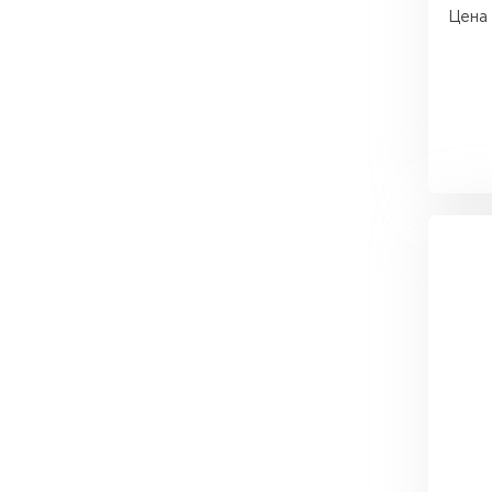
Утеплитель Тимплэкс
Цена 
Утеплитель Технониколь
ПЕРЕЙТИ
Утеплитель Юматекс Термо
ПЕРЕЙТИ
Утеплитель Неман
ПЕРЕЙТИ
Утеплитель Baswool