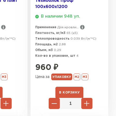
 6 плит
Техноблок Проф
100х600х1200
В наличии 948 уп.
Применение
Для кровли...
Плотность, кг/м3
65 (±5)
Вт/(м*°C)
Теплопроводность
0.039 Вт/(м*°C)
Площадь, м2
2,88
Объем, м3
0,29
Кол-во в упаковке, шт
4
960
₽
Цена за
М3
УПАКОВКУ
М2
М3
В КОРЗИНУ