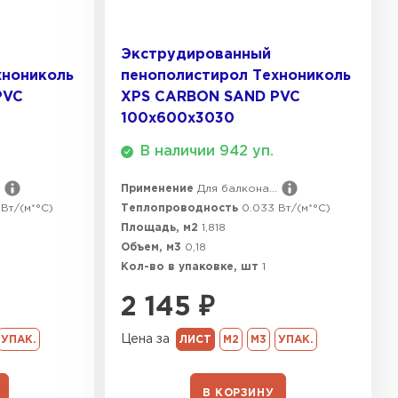
ТИ
Экструдированный
хнониколь
пенополистирол Технониколь
PVC
XPS CARBON SAND PVC
100х600х3030
В наличии 942 уп.
Применение
Для балкона...
Вт/(м*°C)
Теплопроводность
0.033 Вт/(м*°C)
Площадь, м2
1,818
Объем, м3
0,18
Кол-во в упаковке, шт
1
2 145
₽
Цена за
УПАК.
ЛИСТ
М2
М3
УПАК.
В КОРЗИНУ