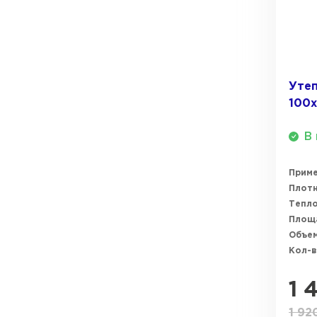
ПЕРЕЙТИ
Утеплитель Термит
Утеплитель Knauf
Утеплитель Isotec
Утеп
ПЕРЕЙТИ
100х
Утеплитель Ruspanel
В 
Утеплитель Isover
Прим
Утеплитель Брит
ПЕРЕЙТИ
Плотн
Тепл
Площ
Утеплитель Basfiber
Объем
Утеплитель Penoplex
Кол-в
Утеплитель Xotpipe
ПЕРЕЙТИ
1 
1 92