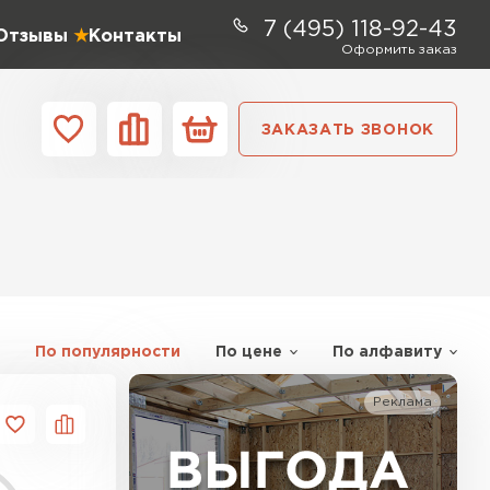
7 (495) 118-92-43
Отзывы
Контакты
Оформить заказ
ЗАКАЗАТЬ ЗВОНОК
ании
Контакты
ель Profiplex
ЕЙТИ
По популярности
По цене
По алфавиту
Реклама
ь Дирок
ТИ