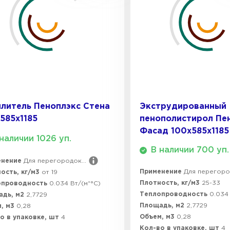
Утеплител
ПЕРЕЙ
Утеплител
литель Пеноплэкс Стена
Экструдированный
585х1185
пенополистирол Пе
ПЕРЕЙ
Фасад 100х585х1185
наличии 1026 уп.
В наличии 700 уп.
енение
Для перегородок...
Утеплител
Применение
Для перегород
ость, кг/м3
от 19
Плотность, кг/м3
25-33
опроводность
0.034 Вт/(м*°C)
Теплопроводность
0.034 
адь, м2
2,7729
ПЕРЕЙ
Площадь, м2
2,7729
, м3
0,28
Объем, м3
0,28
о в упаковке, шт
4
Кол-во в упаковке, шт
4