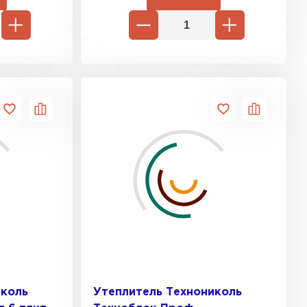
иколь
Утеплитель Технониколь