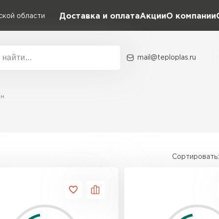
Доставка и оплата
Акции
О компании
ской области
mail@teploplas.ru
Акции
О комп
мм
Утеплит
ПЕР
Сортировать:
Утеплител
ПЕРЕЙ