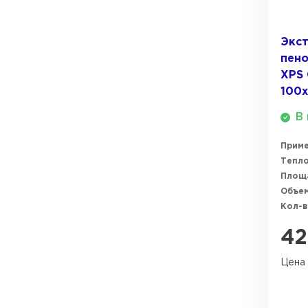
ПЕРЕЙТИ
Экс
пено
XPS 
100х
В 
Прим
Тепл
Площ
Объем
Кол-в
42
Цена 