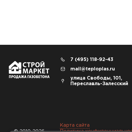
Утеплитель Isover
Утеплитель Белтеп
Утеплитель Урса
ПЕРЕЙТИ
Утеплитель Isoroc
Утеплитель Изотек
7 (495) 118-92-43
Утеплитель Изовол
mail@teploplas.ru
ПЕРЕЙТИ
улица Свободы, 101,
Переславль-Залесский
Утеплитель Paroc
Утеплитель Hotrock
Утеплитель Hotrock
ПЕРЕЙТИ
Карта сайта
Утеплитель Изомин
Политика конфиденциально
© 2010-2026