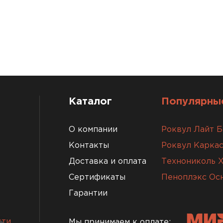
Утеплител
ПЕРЕЙ
Утеплител
Каталог
Популярные
ПЕРЕЙ
О компании
Роквул Лайт Б
Контакты
Роквул Каркас
Доставка и оплата
Технониколь 
Утеплител
Сертификаты
Пеноплэкс Ос
ПЕРЕЙ
Гарантии
сти
Мы принимаем к оплате: