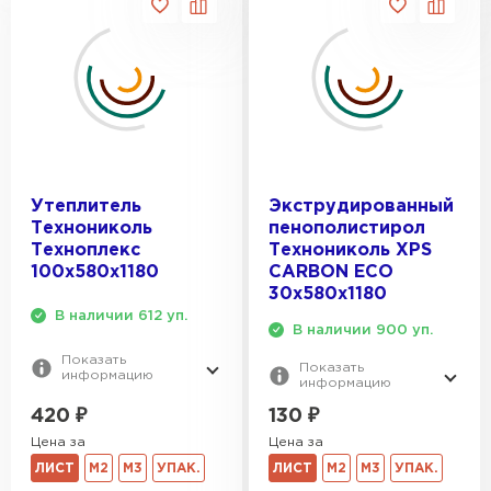
Утеплитель
Экструдированный
Технониколь
пенополистирол
Техноплекс
Технониколь XPS
100х580х1180
CARBON ECO
30х580х1180
В наличии 612 уп.
В наличии 900 уп.
Показать
Показать
информацию
информацию
420
₽
130
₽
Цена за
Цена за
ЛИСТ
М2
М3
УПАК.
ЛИСТ
М2
М3
УПАК.