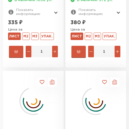
В наличии 1038 уп.
В наличии 972 уп.
Показать
Показать
информацию
информацию
335
₽
380
₽
Цена за
Цена за
ЛИСТ
М2
М3
УПАК.
ЛИСТ
М2
М3
УПАК.