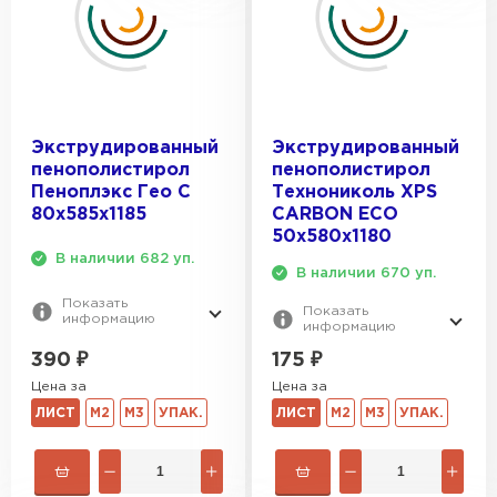
Экструдированный
Экструдированный
пенополистирол
пенополистирол
Пеноплэкс Гео С
Технониколь XPS
80х585х1185
CARBON ECO
50х580х1180
В наличии 682 уп.
В наличии 670 уп.
Показать
Показать
информацию
информацию
390
₽
175
₽
Цена за
Цена за
ЛИСТ
М2
М3
УПАК.
ЛИСТ
М2
М3
УПАК.