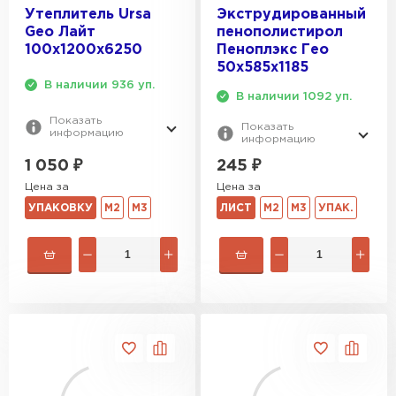
Утеплитель Ursa
Экструдированный
Гипсокартон
Geo Лайт
пенополистирол
100х1200х6250
Пеноплэкс Гео
ПЕРЕЙТИ
50х585х1185
В наличии 936 уп.
В наличии 1092 уп.
Показать
Показать
Утеплитель Неман
информацию
информацию
1 050
₽
245
₽
ПЕРЕЙТИ
Цена за
Цена за
УПАКОВКУ
М2
М3
ЛИСТ
М2
М3
УПАК.
Сэндвич-панели
ПЕРЕЙТИ
Утеплитель Baswool
ПЕРЕЙТИ