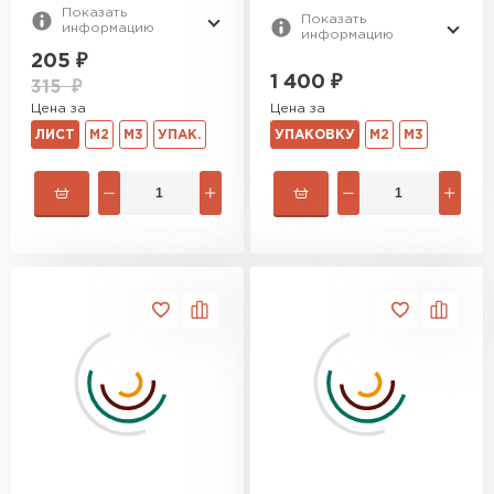
Показать
Показать
информацию
информацию
Утеплитель Rockwool
205
₽
1 400
₽
315
₽
ПЕРЕЙТИ
Цена за
Цена за
ЛИСТ
М2
М3
УПАК.
УПАКОВКУ
М2
М3
Утеплитель Технониколь
ПЕРЕЙТИ
Утеплитель Ursa
ПЕРЕЙТИ
Утеплитель Юматекс Термо
ПЕРЕЙТИ