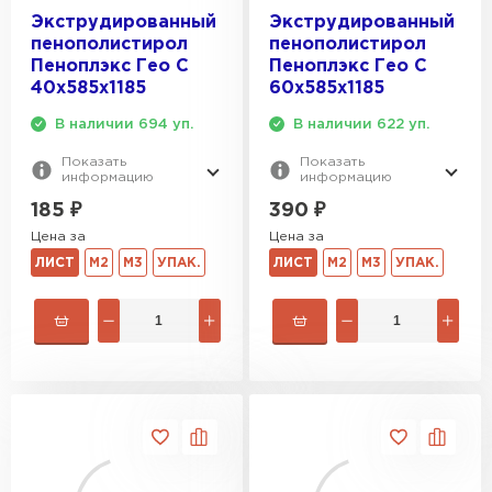
Экструдированный
Экструдированный
пенополистирол
пенополистирол
Пеноплэкс Гео С
Пеноплэкс Гео С
40х585х1185
60х585х1185
В наличии 694 уп.
В наличии 622 уп.
Показать
Показать
информацию
информацию
185
₽
390
₽
Цена за
Цена за
ЛИСТ
М2
М3
УПАК.
ЛИСТ
М2
М3
УПАК.