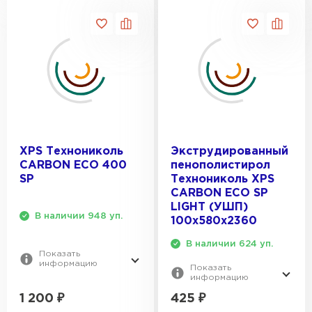
XPS Технониколь
Экструдированный
CARBON ECO 400
пенополистирол
SP
Технониколь XPS
CARBON ECO SP
LIGHT (УШП)
В наличии 948 уп.
100х580х2360
В наличии 624 уп.
Показать
информацию
Показать
информацию
1 200
₽
425
₽