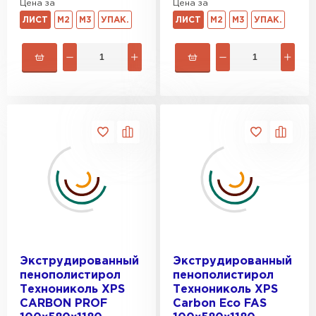
Цена за
Цена за
ЛИСТ
М2
М3
УПАК.
ЛИСТ
М2
М3
УПАК.
Экструдированный
Экструдированный
пенополистирол
пенополистирол
Технониколь XPS
Технониколь XPS
CARBON PROF
Carbon Eco FAS