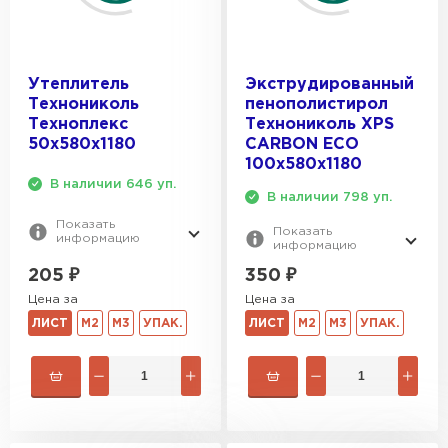
Утеплитель
Экструдированный
Технониколь
пенополистирол
Техноплекс
Технониколь XPS
50х580х1180
CARBON ECO
100х580х1180
В наличии 646 уп.
В наличии 798 уп.
Показать
Показать
информацию
информацию
205
₽
350
₽
Цена за
Цена за
ЛИСТ
М2
М3
УПАК.
ЛИСТ
М2
М3
УПАК.