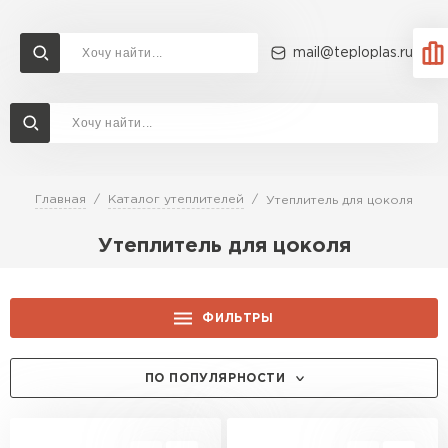
mail@teploplas.ru
Доставка и оплата
Акции
О компании
Контакты
Утеплитель Технониколь
Перейти в каталог
Главная
Каталог утеплителей
Утеплитель для цоколя
Утеплитель Ветонит
Утеплитель для цоколя
Утеплитель Rockwool
ПЕРЕЙТИ
Утеплитель Knauf
ФИЛЬТРЫ
Утеплитель Profiplex
ПРОИЗВОДИТЕЛЬ:
ПО ПОПУЛЯРНОСТИ
Утеплитель Пеноплекс
ПЕРЕЙТИ
Isover
ПРОДУКТОВАЯ ЛИНЕЙКА:
Knauf