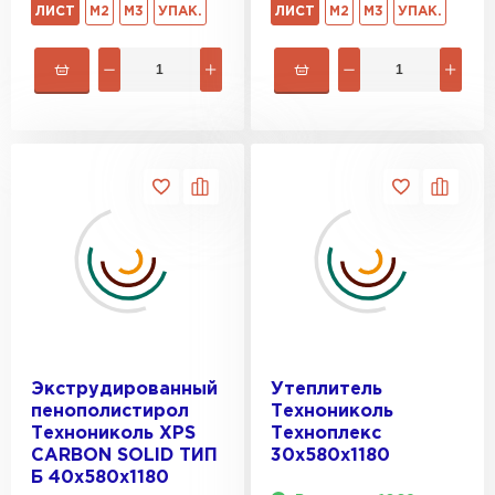
ЛИСТ
М2
М3
УПАК.
ЛИСТ
М2
М3
УПАК.
Экструдированный
Утеплитель
пенополистирол
Технониколь
Технониколь XPS
Техноплекс
CARBON SOLID ТИП
30х580х1180
Б 40х580х1180