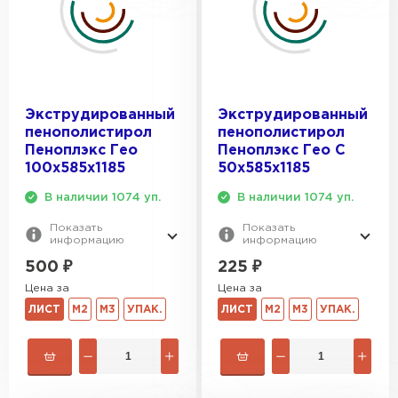
Утеплитель Izolife
ПЕРЕЙТИ
Экструдированный
Экструдированный
пенополистирол
пенополистирол
Пеноплэкс Гео
Пеноплэкс Гео С
ВСЕ ПРОИЗВОДИТЕЛИ
100х585х1185
50х585х1185
В наличии 1074 уп.
В наличии 1074 уп.
Показать
Показать
информацию
информацию
500
₽
225
₽
Цена за
Цена за
ЛИСТ
М2
М3
УПАК.
ЛИСТ
М2
М3
УПАК.