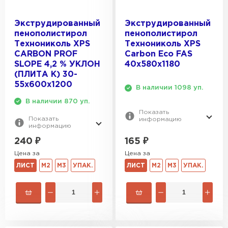
Экструдированный
Экструдированный
пенополистирол
пенополистирол
Технониколь XPS
Технониколь XPS
CARBON PROF
Carbon Eco FAS
SLOPE 4,2 % УКЛОН
40х580х1180
(ПЛИТА K) 30-
55х600х1200
В наличии 1098 уп.
В наличии 870 уп.
Показать
Показать
информацию
информацию
165
₽
240
₽
Цена за
Цена за
ЛИСТ
М2
М3
УПАК.
ЛИСТ
М2
М3
УПАК.