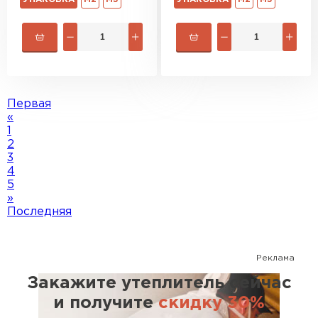
Первая
«
1
2
3
4
5
»
Последняя
Реклама
Закажите утеплитель сейчас
и получите
скидку 30%