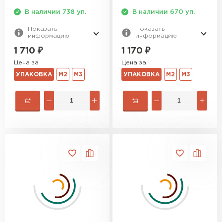
Утеплитель Baswool
В наличии 738 уп.
В наличии 670 уп.
Показать
Показать
ПЕРЕЙТИ
информацию
информацию
1 710
₽
1 170
₽
Утеплитель Izolife
Цена за
Цена за
УПАКОВКА
М2
М3
УПАКОВКА
М2
М3
ПЕРЕЙТИ
ВСЕ ПРОИЗВОДИТЕЛИ