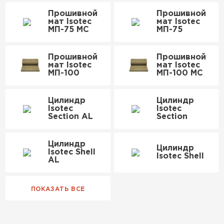
Утеплитель Изотек
Прошивной
Прошивной
мат Isotec
мат Isotec
МП-75 МС
МП-75
Утеплитель Юматекс
ПЕРЕЙТИ
Прошивной
Прошивной
мат Isotec
мат Isotec
Утеплитель Теплекс
Утеплитель Ruspanel
МП-100
МП-100 МС
ПЕРЕЙТИ
Цилиндр
Цилиндр
Утеплитель Эковер
Isotec
Isotec
Section AL
Section
Утеплитель Hotrock
Утеплитель Дирок
Цилиндр
Цилиндр
Isotec Shell
ПЕРЕЙТИ
Isotec Shell
AL
Утеплитель Белтеп
Утеплитель Xotpipe
Утеплитель Тизол
ПЕРЕЙТИ