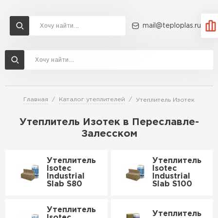
mail@teploplas.ru
Доставка и оплата
Акции
О компании
Контакты
Утеплитель Технониколь
Перейти в каталог
Главная
Каталог утеплителей
Утеплитель Изотек
Утеплитель Ветонит
Утеплитель Rockwool
Утеплитель Изотек в Переславле-
Залесском
ПЕРЕЙТИ
Утеплитель Knauf
Утеплитель
Утеплитель
Isotec
Isotec
Утеплитель Profiplex
Industrial
Industrial
Slab S80
Slab S100
Утеплитель Пеноплекс
ПЕРЕЙТИ
Утеплитель
Утеплитель
Isotec