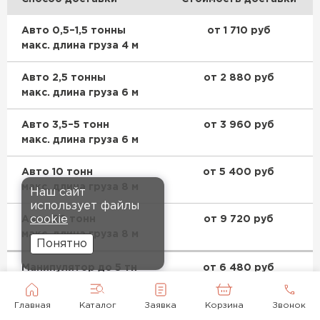
Авто 0,5–1,5 тонны
от 1 710 руб
макс. длина груза 4 м
Авто 2,5 тонны
от 2 880 руб
макс. длина груза 6 м
Авто 3,5–5 тонн
от 3 960 руб
макс. длина груза 6 м
Авто 10 тонн
от 5 400 руб
макс. длина груза 8 м
Наш сайт
использует файлы
cookie
Авто 20 тонн
от 9 720 руб
макс. длина груза 8 м
Понятно
Манипулятор до 5 тн
от 6 480 руб
макс. длина груза 5 м
Главная
Каталог
Заявка
Корзина
Звонок
Манипулятор до 10 тн
от 12 150 руб