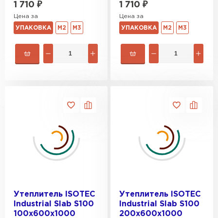
Утеплитель Юматекс Термо
1 710
₽
1 710
₽
Цена за
Цена за
ПЕРЕЙТИ
УПАКОВКА
М2
М3
УПАКОВКА
М2
М3
Гипсокартон
ПЕРЕЙТИ
Утеплитель Неман
ПЕРЕЙТИ
Сэндвич-панели
ПЕРЕЙТИ
Утеплитель ISOTEC
Утеплитель ISOTEC
Industrial Slab S100
Industrial Slab S100
100х600х1000
200х600х1000