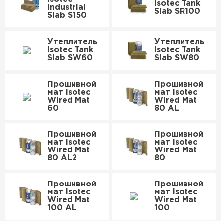
Isotec Tank
Утеплитель Isover
Industrial
Утеплитель MasterPLEX
Slab SR100
Slab S150
ПЕРЕЙТИ
Утеплитель Урса
Утеплитель
Утеплитель
Isotec Tank
Isotec Tank
Slab SW60
Slab SW80
Утеплитель Дирок
Утеплитель Isoroc
Прошивной
Прошивной
ПЕРЕЙТИ
мат Isotec
мат Isotec
Wired Mat
Wired Mat
60
80 AL
Утеплитель Изовол
Утеплитель Белтеп
Прошивной
Прошивной
мат Isotec
мат Isotec
ПЕРЕЙТИ
Утеплитель Paroc
Wired Mat
Wired Mat
80 AL2
80
Утеплитель Тизол
Утеплитель Hotrock
Прошивной
Прошивной
мат Isotec
мат Isotec
Wired Mat
Wired Mat
ПЕРЕЙТИ
100 AL
100
Утеплитель Изомин