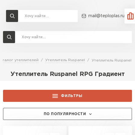
mail@teploplas.ru
Доставка и оплата
Акции
О компании
Контакты
Утеплитель Технониколь
Перейти в каталог
аталог утеплителей
Утеплитель Ruspanel
Утеплитель Ruspanel 
Утеплитель Ветонит
Утеплитель Ruspanel RPG Градиент
Утеплитель Rockwool
ПЕРЕЙТИ
Утеплитель Knauf
ФИЛЬТРЫ
Утеплитель Profiplex
ТОЛЩИНА, ММ:
ПО ПОПУЛЯРНОСТИ
Утеплитель Пеноплекс
ПЕРЕЙТИ
20
ПРИМЕНЕНИЕ:
30