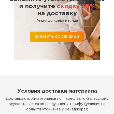
Утеплитель Тимплэкс
и получите
скидку 30%
ПЕРЕЙТИ
на доставку
Акция до конца месяца
Утеплитель Теплекс
ПЕРЕЙТИ
ЗАКАЗАТЬ СО СКИДКОЙ
Утеплитель Изомин
ПЕРЕЙТИ
Рулонная кровля Брит
ПЕРЕЙТИ
Условия доставки материала
Доставка стройматериалов по Переславлю-Залесскому
осуществляется по следующему тарифу (условия по
Утеплитель Knauf
области уточняйте у менеджера):