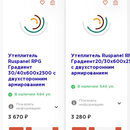
Утеплитель Isover
Утеплитель MasterPLEX
40
Для каркасных конструкций
ЦЕНА, РУБ.:
Для крыш
ПЕРЕЙТИ
Утеплитель Урса
Для стен
Для фасада
Утеплитель Дирок
Утеплитель Isoroc
ПЕРЕЙТИ
Утеплитель
Утеплитель Ruspanel R
Ruspanel RPG
Градиент20/30х600х2
Утеплитель Изовол
Градиент
с двухсторонним
Утеплитель Белтеп
30/40х600х2500 с
армированием
двухсторонним
ПЕРЕЙТИ
армированием
Утеплитель Paroc
В наличии 646 уп.
В наличии 684 уп.
Утеплитель Тизол
Показать
Показать
информацию
Утеплитель Hotrock
информацию
ПЕРЕЙТИ
3 280
₽
3 670
₽
Утеплитель Изомин