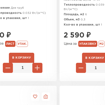
Теплопроводность
0.039
енение
Для труб
Вт/(м*°C)
опроводность
0.032 Вт/(м*°C)
Площадь, м2
6
о в упаковке, шт
1
Объем, м3
0,3
Кол-во в упаковке, шт
1
0
₽
2 590
₽
за
Цена за
ЛИСТ
УПАК.
УПАКОВКУ
М2
В КОРЗИНУ
В КОРЗИНУ