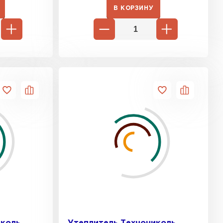
В КОРЗИНУ
ь Ursa
ТИ
он
ТИ
анели
ТИ
 Izolife