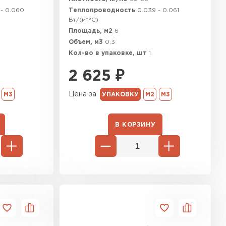
 - 0.060
Теплопроводность
0.039 - 0.061
Вт/(м*°C)
Площадь, м2
6
Объем, м3
0,3
Кол-во в упаковке, шт
1
2 625
₽
Цена за
М3
УПАКОВКУ
М2
М3
В КОРЗИНУ