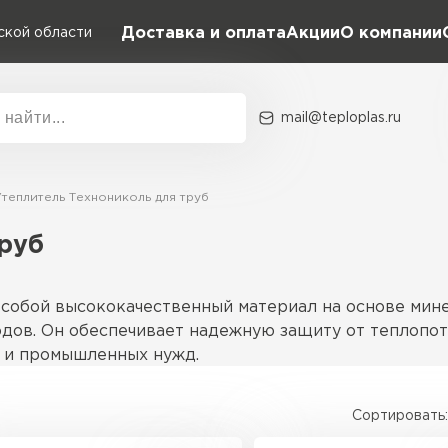
Доставка и оплата
Акции
О компании
ской области
mail@teploplas.ru
Акции
О комп
теплитель Технониколь для труб
руб
Утеплит
ПЕР
 собой высококачественный материал на основе мин
дов. Он обеспечивает надежную защиту от теплопоте
я и промышленных нужд.
Утеплител
Сортировать:
ПЕРЕЙ