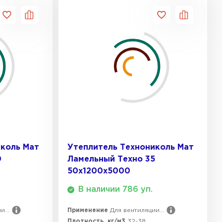
иколь Мат
Утеплитель Технониколь Мат
0
Ламельный Техно 35
50х1200х5000
В наличии 786 уп.
...
Применение
Для вентиляции...
Плотность, кг/м3
32-38