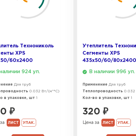
ПЕРЕЙ
Утеплитель
ПЕРЕЙ
литель Технониколь
Утеплитель Технон
менты XPS
Сегменты XPS
х50/60x2400
435х50/60/80x240
Утеплител
наличии 924 уп.
В наличии 996 уп.
ПЕРЕЙ
енение
Для труб
Применение
Для труб
опроводность
0.032 Вт/(м*°C)
Теплопроводность
0.032 
о в упаковке, шт
1
Кол-во в упаковке, шт
1
Утеплител
00
₽
320
₽
ПЕРЕЙ
за
Цена за
ЛИСТ
УПАК.
ЛИСТ
УПАК.