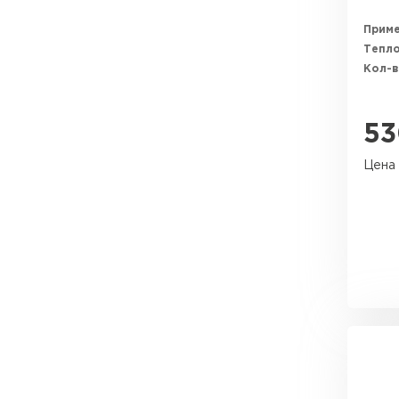
Прим
Тепл
Кол-в
53
Цена 