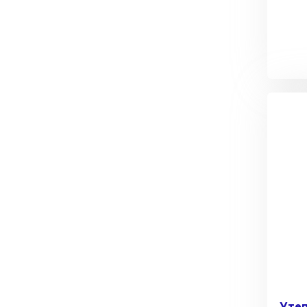
Утеплитель Тимплэкс
Утеплитель Технониколь
ПЕРЕЙТИ
Утеплитель Юматекс Термо
ПЕРЕЙТИ
Утеплитель Неман
ПЕРЕЙТИ
Утеплитель Baswool