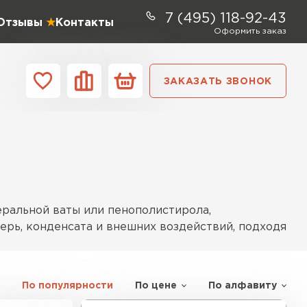
7 (495) 118-92-43
Отзывы
Контакты
Оформить заказ
ЗАКАЗАТЬ ЗВОНОК
ании
Контакты
ель Profiplex
ЕЙТИ
еральной ваты или пенополистирола,
рь, конденсата и внешних воздействий, подходя
ь Дирок
По популярности
По цене
По алфавиту
ТИ