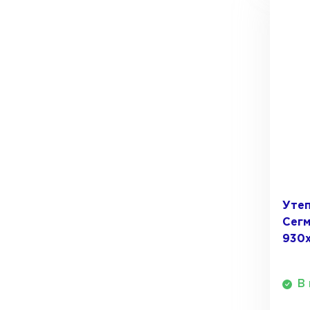
Утеп
Сег
930
В 