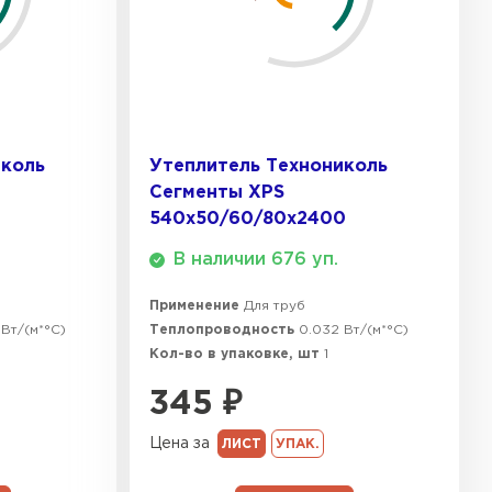
ТИ
 Isoroc
ТИ
иколь
Утеплитель Технониколь
Сегменты XPS
0
540х50/60/80x2400
ь Paroc
В наличии 676 уп.
ТИ
Применение
Для труб
Вт/(м*°C)
Теплопроводность
0.032 Вт/(м*°C)
Кол-во в упаковке, шт
1
ь Rockwool
345
₽
ТИ
Цена за
ЛИСТ
УПАК.