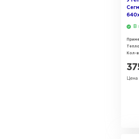
Утеп
Сег
ПЕРЕЙТИ
640
В 
Прим
Тепл
Кол-в
37
Цена 