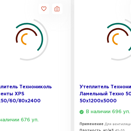
литель Технониколь
Утеплитель Технон
менты XPS
Ламельный Техно 5
х50/60/80x2400
50х1200х5000
В наличии 696 уп.
наличии 676 уп.
Применение
Для вентиляции
Плотность, кг/м3
45-55