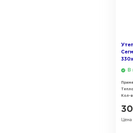
ПЕРЕЙТИ
0,23
Утеплитель Термит
0,25
Утеплитель Knauf
Утеплитель Isotec
ПЕРЕЙТИ
Утеп
Сег
Утеплитель Ruspanel
330
Утеплитель Isover
В 
Утеплитель Брит
ПЕРЕЙТИ
Прим
Тепл
Утеплитель Basfiber
Кол-в
Утеплитель Penoplex
3
Утеплитель Xotpipe
ПЕРЕЙТИ
Цена 