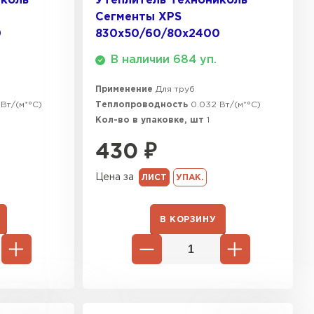
иколь
Утеплитель Технониколь
Сегменты XPS
ТИ
0
830х50/60/80x2400
В наличии 684 уп.
Применение
Для труб
Вт/(м*°C)
Теплопроводность
0.032 Вт/(м*°C)
Кол-во в упаковке, шт
1
430
₽
Цена за
ЛИСТ
УПАК.
В КОРЗИНУ