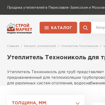
Продажа утеплителей в Переславле-Залесском и Москов
КАТАЛОГ
Доставка и оплата
Утеплитель Технониколь
Главная
Каталог утеплителей
Утеплитель Технониколь
У
Перейти в каталог
Утеплитель Технониколь для т
Утеплитель Rockwool
Утеплитель Ветонит
ПЕРЕЙТИ
Утеплитель Технониколь для труб представляет
Утеплитель Knauf
предназначенный для теплоизоляции трубопрово
для различных систем отопления, водоснабжени
Утеплитель MasterPLEX
Утеплитель Пеноплекс
Описание продуктовой линейки
Какие типы утеплителей доступны?
ПЕРЕЙТИ
ТОЛЩИНА, ММ: