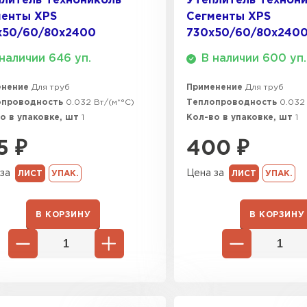
литель Технониколь
Утеплитель Технон
менты XPS
Сегменты XPS
ПЕРЕЙ
х50/60/80x2400
730х50/60/80x240
наличии 646 уп.
В наличии 600 уп.
ВСЕ ПРОИЗВОДИТЕЛИ
енение
Для труб
Применение
Для труб
опроводность
0.032 Вт/(м*°C)
Теплопроводность
0.032 
о в упаковке, шт
1
Кол-во в упаковке, шт
1
5
₽
400
₽
за
Цена за
ЛИСТ
УПАК.
ЛИСТ
УПАК.
В КОРЗИНУ
В КОРЗИНУ