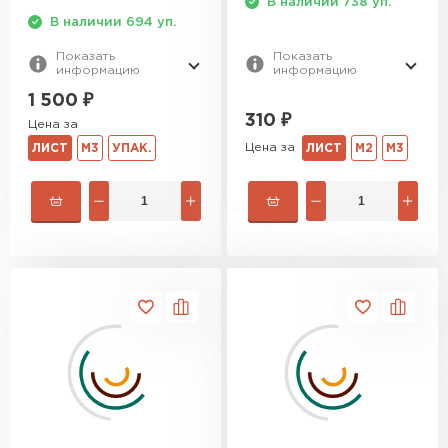
В наличии 738 уп.
В наличии 694 уп.
Показать
Показать
информацию
информацию
1 500
₽
310
₽
Цена за
Цена за
ЛИСТ
М3
УПАК.
ЛИСТ
М2
М3