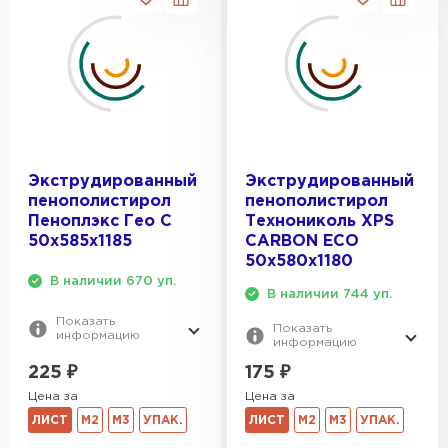
Утеплитель Тимплэкс
ПЕРЕЙТИ
Утеплитель Теплекс
ПЕРЕЙТИ
Экструдированный
Экструдированный
Утеплитель Изомин
пенополистирол
пенополистирол
Пеноплэкс Гео С
Технониколь XPS
ПЕРЕЙТИ
50х585х1185
CARBON ECO
50х580х1180
В наличии 670 уп.
В наличии 744 уп.
Рулонная кровля Брит
Показать
Показать
информацию
информацию
ПЕРЕЙТИ
225
₽
175
₽
Цена за
Цена за
Утеплитель Knauf
ЛИСТ
М2
М3
УПАК.
ЛИСТ
М2
М3
УПАК.