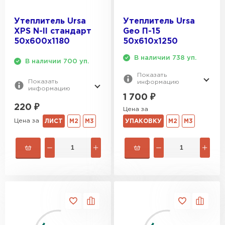
Утеплитель Ursa
Утеплитель Ursa
XPS N-II стандарт
Geo П-15
50х600х1180
50х610х1250
В наличии 738 уп.
В наличии 700 уп.
Показать
Показать
информацию
информацию
1 700
₽
220
₽
Цена за
Цена за
ЛИСТ
М2
М3
УПАКОВКУ
М2
М3