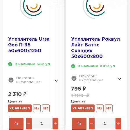
Утеплитель Ursa
Утеплитель Роквул
Geo П-35
Лайт Баттс
50х600х1250
Скандик
50х600х800
В наличии 682 уп.
В наличии 1002 уп.
Показать
Показать
информацию
информацию
795
₽
2 310
₽
1 100
₽
Цена за
Цена за
УПАКОВКУ
М2
М3
УПАКОВКУ
М2
М3