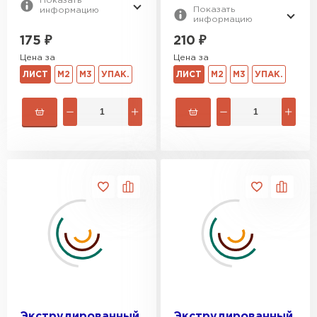
Показать
Показать
информацию
информацию
Утеплитель Rockwool
175
₽
210
₽
Цена за
Цена за
ПЕРЕЙТИ
ЛИСТ
М2
М3
УПАК.
ЛИСТ
М2
М3
УПАК.
Утеплитель Технониколь
ПЕРЕЙТИ
Утеплитель Ursa
ПЕРЕЙТИ
Утеплитель Юматекс Термо
ПЕРЕЙТИ
Экструдированный
Экструдированный