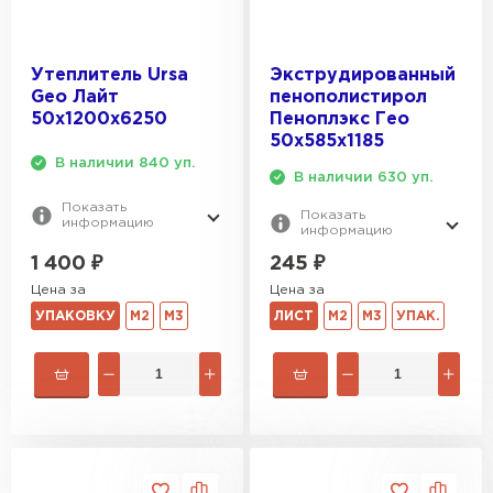
Утеплитель Эковер
Утеплитель Термит
ПЕРЕЙТИ
Утеплитель Ursa
Экструдированный
Geo Лайт
пенополистирол
50х1200х6250
Пеноплэкс Гео
Утеплитель Isotec
Утеплитель Тимплэкс
50х585х1185
В наличии 840 уп.
ПЕРЕЙТИ
В наличии 630 уп.
Утеплитель Ruspanel
Показать
Показать
информацию
информацию
Утеплитель Изовол
1 400
₽
245
₽
Утеплитель Брит
ПЕРЕЙТИ
Цена за
Цена за
УПАКОВКУ
М2
М3
ЛИСТ
М2
М3
УПАК.
Утеплитель Basfiber
Утеплитель Basfiber
ПЕРЕЙТИ
Утеплитель Xotpipe
Утеплитель Термит