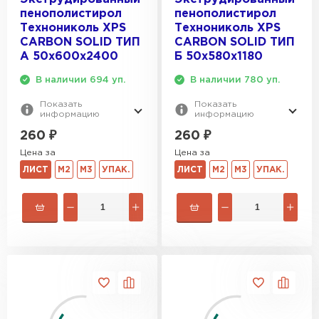
Гипсокартон
пенополистирол
пенополистирол
Технониколь XPS
Технониколь XPS
CARBON SOLID ТИП
CARBON SOLID ТИП
ПЕРЕЙТИ
A 50х600х2400
Б 50х580х1180
В наличии 694 уп.
В наличии 780 уп.
Утеплитель Неман
Показать
Показать
информацию
информацию
260
₽
260
₽
ПЕРЕЙТИ
Цена за
Цена за
ЛИСТ
М2
М3
УПАК.
ЛИСТ
М2
М3
УПАК.
Сэндвич-панели
ПЕРЕЙТИ
Утеплитель Baswool
ПЕРЕЙТИ