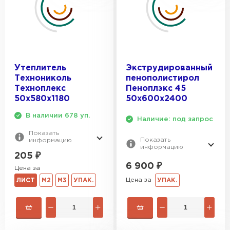
Утеплитель Izolife
ПЕРЕЙТИ
Утеплитель
Экструдированный
Технониколь
пенополистирол
ВСЕ ПРОИЗВОДИТЕЛИ
Техноплекс
Пеноплэкс 45
50х580х1180
50х600х2400
В наличии 678 уп.
Наличие: под запрос
Показать
Показать
информацию
информацию
205
₽
6 900
₽
Цена за
Цена за
УПАК.
ЛИСТ
М2
М3
УПАК.