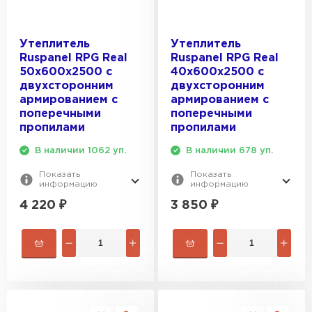
Утеплитель Эковер
Утеплитель Термит
ПЕРЕЙТИ
Утеплитель
Утеплитель
Ruspanel RPG Real
Ruspanel RPG Real
50х600х2500 с
40х600х2500 с
Утеплитель Isotec
Утеплитель Тимплэкс
двухсторонним
двухсторонним
армированием с
армированием с
поперечными
поперечными
ПЕРЕЙТИ
Утеплитель Ruspanel
пропилами
пропилами
В наличии 1062 уп.
В наличии 678 уп.
Утеплитель Изовол
Утеплитель Брит
Показать
Показать
информацию
информацию
ПЕРЕЙТИ
4 220
₽
3 850
₽
Утеплитель Basfiber
Утеплитель Basfiber
ПЕРЕЙТИ
Утеплитель Xotpipe
Утеплитель Термит