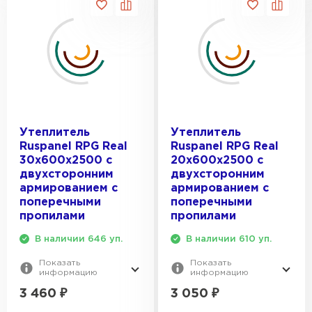
Утеплитель Тимплэкс
ПЕРЕЙТИ
Утеплитель Теплекс
ПЕРЕЙТИ
Утеплитель
Утеплитель
Утеплитель Изомин
Ruspanel RPG Real
Ruspanel RPG Real
30х600х2500 с
20х600х2500 с
ПЕРЕЙТИ
двухсторонним
двухсторонним
армированием с
армированием с
поперечными
поперечными
Рулонная кровля Брит
пропилами
пропилами
В наличии 646 уп.
В наличии 610 уп.
ПЕРЕЙТИ
Показать
Показать
информацию
информацию
Утеплитель Knauf
3 460
₽
3 050
₽