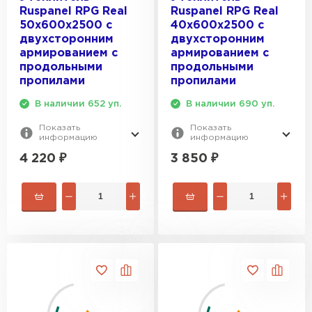
Ruspanel RPG Real
Ruspanel RPG Real
Гипсокартон
50х600х2500 с
40х600х2500 с
двухсторонним
двухсторонним
ПЕРЕЙТИ
армированием с
армированием с
продольными
продольными
пропилами
пропилами
В наличии 652 уп.
В наличии 690 уп.
Утеплитель Неман
Показать
Показать
информацию
информацию
ПЕРЕЙТИ
4 220
₽
3 850
₽
Сэндвич-панели
ПЕРЕЙТИ
Утеплитель Baswool
ПЕРЕЙТИ