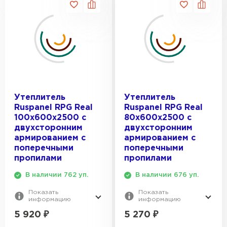
Утеплитель Isover
Утеплитель MasterPLEX
20
Для каркасных конструкций
30
ЦЕНА, РУБ.:
Для потолка
ПЕРЕЙТИ
Утеплитель Урса
40
Для стен
Утеплитель Дирок
Утеплитель Isoroc
ПЕРЕЙТИ
Утеплитель
Утеплитель
Ruspanel RPG Real
Ruspanel RPG Real
Утеплитель Изовол
100х600х2500 с
80х600х2500 с
Утеплитель Белтеп
двухсторонним
двухсторонним
армированием с
армированием с
ПЕРЕЙТИ
поперечными
поперечными
Утеплитель Paroc
пропилами
пропилами
В наличии 762 уп.
В наличии 676 уп.
Утеплитель Тизол
Утеплитель Hotrock
Показать
Показать
ПЕРЕЙТИ
информацию
информацию
5 920
₽
5 270
₽
Утеплитель Изомин