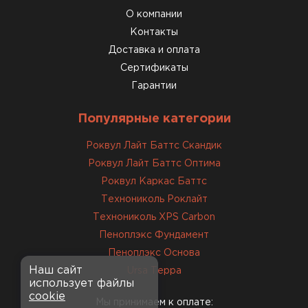
О компании
Доставили быстро,
консультанты помогли с
Контакты
выбором и всё подробно
Доставка и оплата
объяснили. С монтажом
Сертификаты
справился сам!
Гарантии
Михайлов
Популярные категории
Андрей
21.10.2024
Роквул Лайт Баттс Скандик
Роквул Лайт Баттс Оптима
Искал определённый
Роквул Каркас Баттс
утеплитель для гаража, чтобы
Технониколь Роклайт
обеспечить и теплоизоляцию, и
Технониколь XPS Carbon
шумоизоляцию. Оперативно
Пеноплэкс Фундамент
проконсультировали, спасибо
менеджерам. Остановил свой
Пеноплэкс Основа
выбор на утеплителе Роквул.
Наш сайт
Ursa Терра
использует файлы
Этот материал был в наличии
cookie
на разных складах, и доставку
Мы принимаем к оплате: