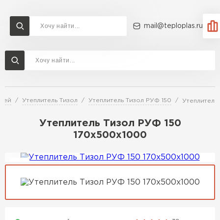
mail@teploplas.ru
Доставка и оплата
Акции
О компании
Контакты
Утеплитель Технониколь
Перейти в каталог
елей
Утеплитель Тизол
Утеплитель Тизол РУФ 150
Утеплитель
Утеплитель Ветонит
Утеплитель Rockwool
Утеплитель Тизол РУФ 150
170х500х1000
ПЕРЕЙТИ
Утеплитель Knauf
Утеплитель Profiplex
Утеплитель Пеноплекс
ПЕРЕЙТИ