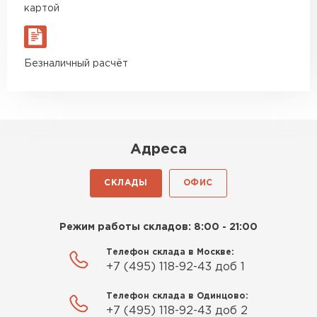
картой
Пеноплекс. Ребята сказали, что
Гипсокартон
материал есть в наличии, а
цена была почти в полтора
ПЕРЕЙТИ
Безналичный расчёт
раза ниже, чем в обычных
магазинах. Сделал заказ,
привезли на следующий день,
и строители сразу начали
Утеплитель Неман
работать.
Адреса
ПЕРЕЙТИ
Новиков
Артём
СКЛАДЫ
ОФИС
Сэндвич-панели
27.12.2024
ПЕРЕЙТИ
Приобрёл утеплитель Isover
Режим работы складов: 8:00 - 21:00
для утепления дачного домика.
Телефон склада в Москве:
Понравилось, что он мягкий, не
+7 (495) 118-92-43 доб 1
крошится и легко
Утеплитель Baswool
укладывается хоть я и не
Телефон склада в Одинцово:
профессионал, но справился
+7 (495) 118-92-43 доб 2
ПЕРЕЙТИ