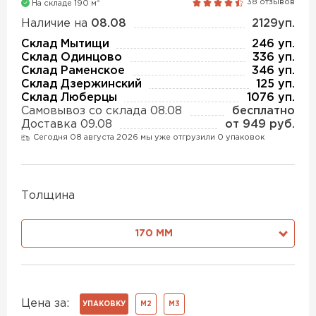
3
38 отзывов
На складе 190 м
Утеплитель Isover
Утеплитель MasterPLEX
Наличие на
08.08
2129уп.
ПЕРЕЙТИ
Склад Мытищи
246 уп.
Склад Одинцово
336 уп.
Утеплитель Урса
Склад Раменское
346 уп.
Склад Дзержинский
125 уп.
Утеплитель Дирок
Склад Люберцы
1076 уп.
Утеплитель Isoroc
Самовывоз со склада 08.08
бесплатно
Доставка 09.08
от 949 руб.
ПЕРЕЙТИ
Сегодня 08 августа 2026 мы уже отгрузили 0 упаковок
Утеплитель Изовол
Утеплитель Белтеп
Толщина
ПЕРЕЙТИ
Утеплитель Paroc
170 ММ
Утеплитель Тизол
Утеплитель Hotrock
ПЕРЕЙТИ
Цена за:
УПАКОВКУ
М2
М3
Утеплитель Изомин