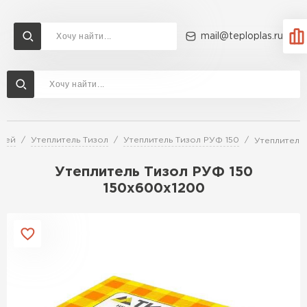
mail@teploplas.ru
Доставка и оплата
Акции
О компании
Контакты
Утеплитель Технониколь
Перейти в каталог
елей
Утеплитель Тизол
Утеплитель Тизол РУФ 150
Утеплитель
Утеплитель Ветонит
Утеплитель Rockwool
Утеплитель Тизол РУФ 150
150х600х1200
ПЕРЕЙТИ
Утеплитель Knauf
Утеплитель Profiplex
Утеплитель Пеноплекс
ПЕРЕЙТИ