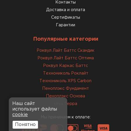
консультанты помогли с
Контакты
выбором и всё подробно
Доставка и оплата
объяснили. С монтажом
Сертификаты
справился сам!
Гарантии
Михайлов
Популярные категории
Андрей
21.10.2024
Роквул Лайт Баттс Скандик
Роквул Лайт Баттс Оптима
Искал определённый
Роквул Каркас Баттс
утеплитель для гаража, чтобы
Технониколь Роклайт
обеспечить и теплоизоляцию, и
Технониколь XPS Carbon
шумоизоляцию. Оперативно
Пеноплэкс Фундамент
проконсультировали, спасибо
менеджерам. Остановил свой
Пеноплэкс Основа
выбор на утеплителе Роквул.
Наш сайт
Ursa Терра
использует файлы
Этот материал был в наличии
cookie
на разных складах, и доставку
Мы принимаем к оплате:
сделали уже на второй день.
Понятно