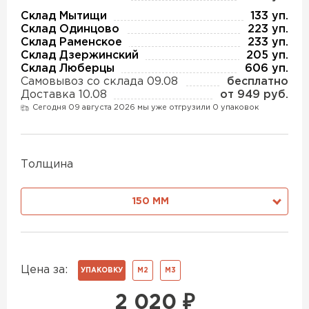
Утеплитель Изотек
Склад Мытищи
133 уп.
Склад Одинцово
223 уп.
ПЕРЕЙТИ
Утеплитель Юматекс
Склад Раменское
233 уп.
Склад Дзержинский
205 уп.
Склад Люберцы
606 уп.
Утеплитель Ruspanel
Самовывоз со склада 09.08
бесплатно
Утеплитель Теплекс
Доставка 10.08
от 949 руб.
ПЕРЕЙТИ
Сегодня 09 августа 2026 мы уже отгрузили 0 упаковок
Утеплитель Эковер
Толщина
Утеплитель Hotrock
Утеплитель Дирок
ПЕРЕЙТИ
150 ММ
Утеплитель Белтеп
Утеплитель Xotpipe
Цена за:
ПЕРЕЙТИ
УПАКОВКУ
М2
М3
Утеплитель Тизол
2 020
₽