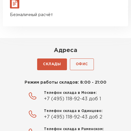
материал есть в наличии, а
ПЕРЕЙТИ
цена была почти в полтора
Безналичный расчёт
раза ниже, чем в обычных
Утеплитель Izolife
магазинах. Сделал заказ,
привезли на следующий день,
ПЕРЕЙТИ
и строители сразу начали
работать.
Адреса
Новиков
ВСЕ ПРОИЗВОДИТЕЛИ
Артём
СКЛАДЫ
ОФИС
27.12.2024
Приобрёл утеплитель Isover
Режим работы складов: 8:00 - 21:00
для утепления дачного домика.
Телефон склада в Москве:
Понравилось, что он мягкий, не
+7 (495) 118-92-43 доб 1
крошится и легко
укладывается хоть я и не
Телефон склада в Одинцово:
профессионал, но справился
+7 (495) 118-92-43 доб 2
быстро. Ребята из компании
Телефон склада в Раменском:
порадовали, всё организовали