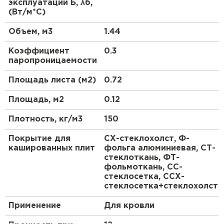
Плиты выпускают без обкладки и
эксплуатации Б, λб,
ПЕРЕЙТИ
кашированные стеклохолстом или фольгой.
(Вт/м*С)
Нанесение материала производится с одной
Объем, м3
1.44
стороны или с двух сторон. Кашированные плиты
Утеплитель Isoroc
применяют для обеспечения дополнительной
Коэффициент
0.3
пароизоляции и ветрозащиты утеплителя, а
паропроницаемости
также при утеплении производственных зданий
ПЕРЕЙТИ
изнутри.
Площадь листа (м2)
0.72
Утеплитель Isover
Площадь, м2
0.12
ПЕРЕЙТИ
Плотность, кг/м3
150
Покрытие для
СХ-стеклохолст, Ф-
Утеплитель Paroc
кашированных плит
фольга алюминиевая, СТ-
стеклоткань, ФТ-
фольмоткань, СС-
ПЕРЕЙТИ
стеклосетка, ССХ-
стеклосетка+стеклохолст
Утеплитель Penoplex
Применение
Для кровли
ПЕРЕЙТИ