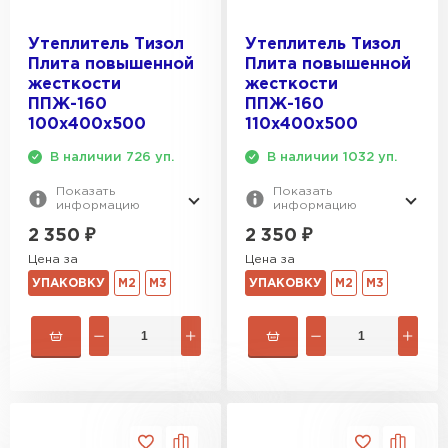
Утеплитель Тизол
Утеплитель Тизол
Гипсокартон
Плита повышенной
Плита повышенной
жесткости
жесткости
ПЕРЕЙТИ
ППЖ-160
ППЖ-160
100х400х500
110х400х500
В наличии 726 уп.
В наличии 1032 уп.
Утеплитель Неман
Показать
Показать
информацию
информацию
ПЕРЕЙТИ
2 350
₽
2 350
₽
Цена за
Цена за
УПАКОВКУ
М2
М3
УПАКОВКУ
М2
М3
Сэндвич-панели
ПЕРЕЙТИ
Утеплитель Baswool