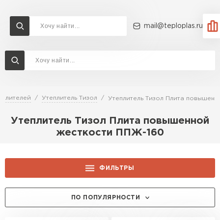
mail@teploplas.ru
Доставка и оплата
Акции
О компании
Контакты
Утеплитель Технониколь
Перейти в каталог
еплителей
Утеплитель Тизол
Утеплитель Тизол Плита повышенн
Утеплитель Ветонит
Утеплитель Тизол Плита повышенной
Утеплитель Rockwool
жесткости ППЖ-160
ПЕРЕЙТИ
Утеплитель Knauf
ФИЛЬТРЫ
Утеплитель Profiplex
Утеплитель Пеноплекс
ТОЛЩИНА, ММ:
ПЕРЕЙТИ
ПО ПОПУЛЯРНОСТИ
50