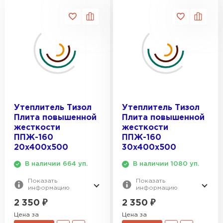
Утеплитель Isover
ДЛИНА, ММ:
100
Утеплитель MasterPLEX
150
500
ПЕРЕЙТИ
120
Утеплитель Урса
ШИРИНА, ММ:
600
70
1000
400
Утеплитель Дирок
2000
Утеплитель Isoroc
500
ПЕРЕЙТИ
600
Утеплитель Тизол
Утеплитель Тизол
1000
Утеплитель Изовол
Плита повышенной
Плита повышенной
Утеплитель Белтеп
жесткости
жесткости
ППЖ-160
ППЖ-160
ПЕРЕЙТИ
Утеплитель Paroc
20х400х500
30х400х500
В наличии 664 уп.
В наличии 1080 уп.
Утеплитель Тизол
Показать
Показать
Утеплитель Hotrock
информацию
информацию
ПЕРЕЙТИ
2 350
₽
2 350
₽
Цена за
Цена за
Утеплитель Изомин