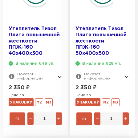
Утеплитель Эковер
Утеплитель Термит
ПЕРЕЙТИ
Утеплитель Тизол
Утеплитель Тизол
Утеплитель Isotec
Плита повышенной
Плита повышенной
Утеплитель Тимплэкс
жесткости
жесткости
ППЖ-160
ППЖ-160
ПЕРЕЙТИ
40х400х500
50х400х500
Утеплитель Ruspanel
В наличии 648 уп.
В наличии 628 уп.
Утеплитель Изовол
Показать
Показать
Утеплитель Брит
информацию
информацию
ПЕРЕЙТИ
2 350
₽
2 350
₽
Цена за
Цена за
Утеплитель Basfiber
Утеплитель Basfiber
УПАКОВКУ
М2
М3
УПАКОВКУ
М2
М3
ПЕРЕЙТИ
Утеплитель Xotpipe
Утеплитель Термит