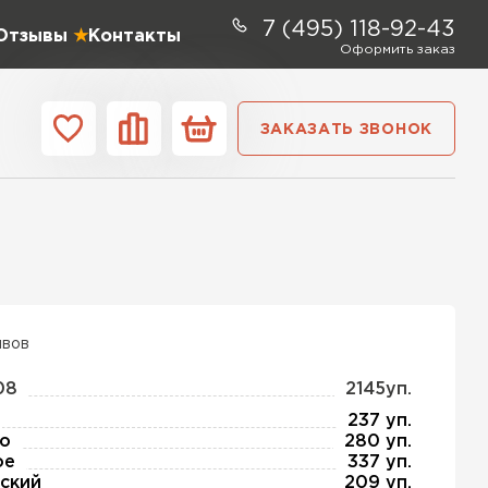
7 (495) 118-92-43
Отзывы
Контакты
Оформить заказ
ЗАКАЗАТЬ ЗВОНОК
ании
Контакты
ель Profiplex
ЕЙТИ
ывов
08
2145уп.
тель Дирок
237 уп.
о
280 уп.
ое
337 уп.
ЕЙТИ
ский
209 уп.