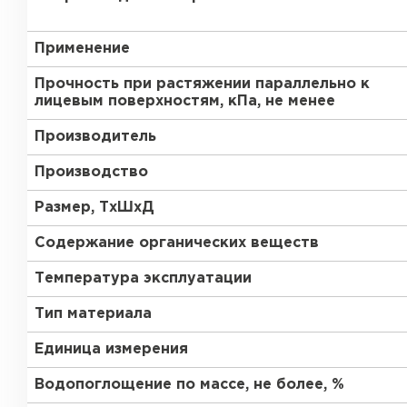
Утеплитель Тимплэкс
Утеплитель Технониколь
Применение
ПЕРЕЙТИ
Прочность при растяжении параллельно к
лицевым поверхностям, кПа, не менее
Производитель
Утеплитель Юматекс Термо
Производство
ПЕРЕЙТИ
Размер, ТхШхД
Содержание органических веществ
Утеплитель Неман
Температура эксплуатации
Тип материала
ПЕРЕЙТИ
Единица измерения
Водопоглощение по массе, не более, %
Утеплитель Baswool