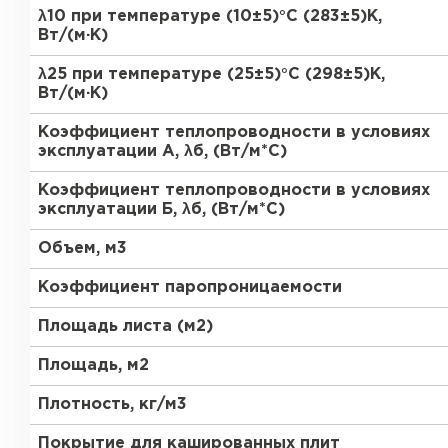
ПЕРЕЙТИ
λ10 при температуре (10±5)°С (283±5)К,
Вт/(м·К)
Утеплитель Термит
λ25 при температуре (25±5)°С (298±5)К,
Утеплитель Knauf
Вт/(м·К)
Утеплитель Isotec
Коэффициент теплопроводности в условиях
ПЕРЕЙТИ
эксплуатации А, λб, (Вт/м*С)
Утеплитель Ruspanel
Коэффициент теплопроводности в условиях
эксплуатации Б, λб, (Вт/м*С)
Утеплитель Isover
Объем, м3
Утеплитель Брит
ПЕРЕЙТИ
Коэффициент паропроницаемости
Утеплитель Basfiber
Площадь листа (м2)
Утеплитель Penoplex
Площадь, м2
Утеплитель Xotpipe
ПЕРЕЙТИ
Плотность, кг/м3
Покрытие для кашированных плит