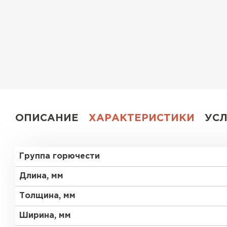
Утеплитель Эковер
Утеплитель Юматекс
ПЕРЕЙТИ
Утеплитель Теплекс
Утеплитель Изовол
ПЕРЕЙТИ
Утеплитель Эковер
ОПИСАНИЕ
ХАРАКТЕРИСТИКИ
УС
Утеплитель Дирок
Утеплитель Термит
Группа горючести
ПЕРЕЙТИ
Утеплитель Белтеп
Длина, мм
Толщина, мм
Утеплитель Изомин
Утеплитель Тизол
Ширина, мм