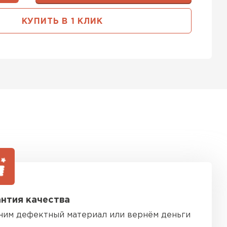
тель Тимплэкс
КУПИТЬ В 1 КЛИК
ЕЙТИ
ель Basfiber
ЕЙТИ
тель Теплекс
ЕЙТИ
нтия качества
кровля Брит
ним дефектный материал или вернём деньги