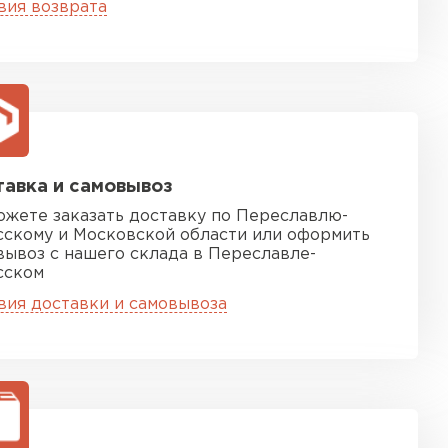
вия возврата
ТИ
 Isoroc
ТИ
авка и самовывоз
ь Paroc
ожете заказать доставку по Переславлю-
сскому и Московской области или оформить
вывоз с нашего склада в Переславле-
ТИ
сском
вия доставки и самовывоза
ь Rockwool
ТИ