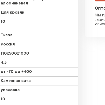
алюминиевая
Утеплител
Опто
Для кровли
Мы п
ПЕРЕЙ
зави
10
клие
Тизол
Гипсокарт
Россия
ПЕРЕЙ
110х500х1000
4.5
Сэндвич-п
от -70 до +400
Каменная вата
ПЕРЕЙ
упаковка
10
Утеплитель