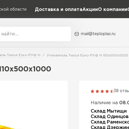
Доставка и оплата
Акции
О компании
ской области
mail@teploplas.ru
Акции
О комп
ель Тизол Euro-РУФ Н
Утеплитель Тизол Euro-РУФ Н 110х500х1000
110х500х1000
Утеплит
ПЕР
38 отз
Наличие на
08.
Утепли
Склад Мытищи
Склад Одинцов
Склад Раменск
ПЕР
Склад Дзержин