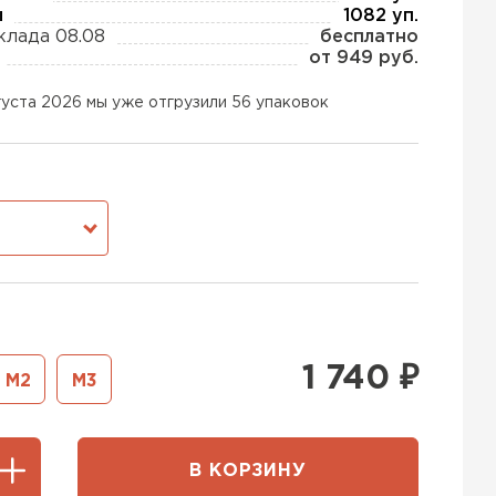
ы
1082 уп.
клада 08.08
бесплатно
от 949 руб.
ь Тизол
густа 2026 мы уже отгрузили 56 упаковок
ТИ
ь Ruspanel
М
ТИ
ь Xotpipe
1 740
₽
М2
М3
ТИ
В КОРЗИНУ