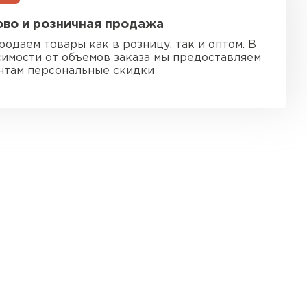
ь Ursa
во и розничная продажа
родаем товары как в розницу, так и оптом. В
ТИ
симости от объемов заказа мы предоставляем
нтам персональные скидки
он
ТИ
анели
ТИ
 Izolife