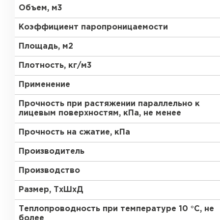
ПЕРЕЙТИ
Объем, м3
Утеплитель Термит
Коэффициент паропроницаемости
Утеплитель Knauf
Площадь, м2
Утеплитель Isotec
ПЕРЕЙТИ
Плотность, кг/м3
Применение
Утеплитель Ruspanel
Утеплитель Isover
Прочность при растяжении параллельно к
лицевым поверхностям, кПа, не менее
Утеплитель Брит
ПЕРЕЙТИ
Прочность на сжатие, кПа
Производитель
Утеплитель Basfiber
Утеплитель Penoplex
Производство
Размер, ТхШхД
ПЕРЕЙТИ
Утеплитель Xotpipe
Теплопроводность при температуре 10 °С, не
более