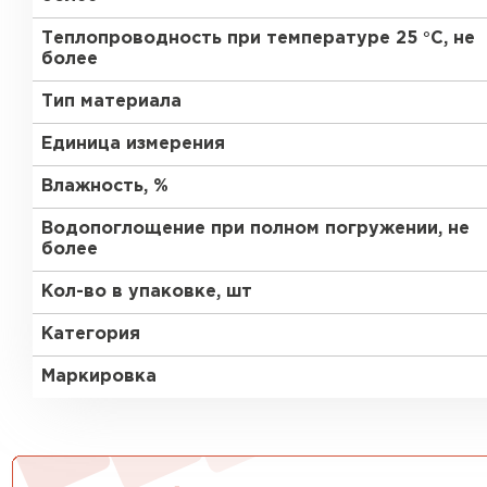
Утеплитель Тимплэкс
Утеплитель Технониколь
Теплопроводность при температуре 25 °С, не
более
ПЕРЕЙТИ
Тип материала
Единица измерения
Утеплитель Юматекс Термо
Влажность, %
ПЕРЕЙТИ
Водопоглощение при полном погружении, не
более
Кол-во в упаковке, шт
Утеплитель Неман
Категория
ПЕРЕЙТИ
Маркировка
Утеплитель Baswool