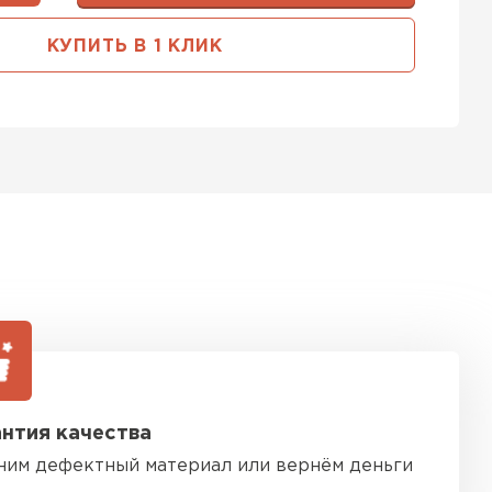
тель Тимплэкс
КУПИТЬ В 1 КЛИК
ЕЙТИ
 Basfiber
ТИ
ь Теплекс
ТИ
нтия качества
кровля Брит
ним дефектный материал или вернём деньги