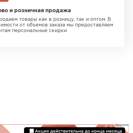
ь Ursa
во и розничная продажа
родаем товары как в розницу, так и оптом. В
ТИ
симости от объемов заказа мы предоставляем
нтам персональные скидки
он
ТИ
анели
ТИ
 Izolife
Реклама