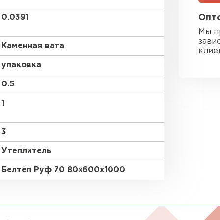
Утеплител
0.0391
Опто
Мы п
ПЕРЕЙ
зави
Каменная вата
клие
упаковка
Гипсокарт
0.5
ПЕРЕЙ
1
3
Сэндвич-п
Утеплитель
ПЕРЕЙ
Белтеп Руф 70 80х600х1000
Утеплитель