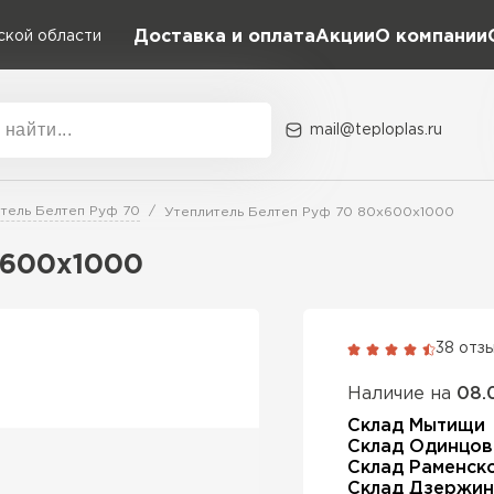
Доставка и оплата
Акции
О компании
ской области
mail@teploplas.ru
Акции
О комп
тель Белтеп Руф 70
Утеплитель Белтеп Руф 70 80х600х1000
х600х1000
Утеплит
ПЕР
38 отз
Наличие на
08.
Утеплител
Склад Мытищи
Склад Одинцов
Склад Раменск
ПЕРЕЙ
Склад Дзержин