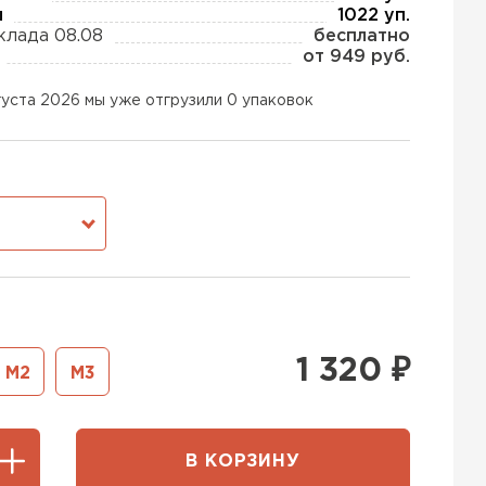
ы
1022 уп.
клада 08.08
бесплатно
от 949 руб.
ь Тизол
густа 2026 мы уже отгрузили 0 упаковок
ТИ
тель Ruspanel
М
ЕЙТИ
ь Xotpipe
1 320
₽
М2
М3
ТИ
В КОРЗИНУ