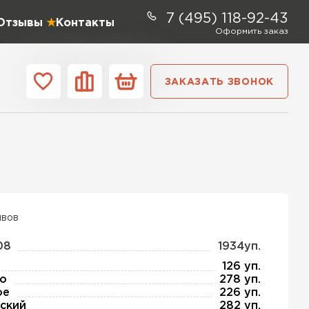
7 (495) 118-92-43
Отзывы
Контакты
Оформить заказ
ЗАКАЗАТЬ ЗВОНОК
ании
Контакты
ель Profiplex
ЕЙТИ
ывов
08
1934уп.
ь Дирок
126 уп.
о
278 уп.
ое
226 уп.
ТИ
ский
282 уп.