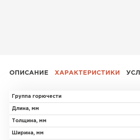
Утеплитель Эковер
Утеплитель Юматекс
ПЕРЕЙТИ
Утеплитель Теплекс
Утеплитель Изовол
ПЕРЕЙТИ
Утеплитель Эковер
ОПИСАНИЕ
ХАРАКТЕРИСТИКИ
УС
Утеплитель Термит
Утеплитель Дирок
Группа горючести
ПЕРЕЙТИ
Утеплитель Белтеп
Длина, мм
Толщина, мм
Утеплитель Изомин
Утеплитель Тизол
Ширина, мм