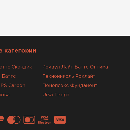
 категории
аттс Скандик
Роквул Лайт Баттс Оптима
 Баттс
Технониколь Роклайт
XPS Carbon
Пеноплэкс Фундамент
нова
Ursa Терра