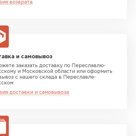
ТИ
вия возврата
 Isoroc
ТИ
авка и самовывоз
ь Paroc
ожете заказать доставку по Переславлю-
сскому и Московской области или оформить
вывоз с нашего склада в Переславле-
ТИ
сском
вия доставки и самовывоза
ь Rockwool
ТИ