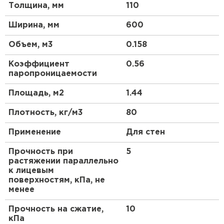
Утеплитель Термит
высокой теплоизоляционной способностью и
Толщина, мм
110
Утеплитель Тимплэкс
долговечностью, что делает его идеальным
выбором для строительства и реконструкции
ПЕРЕЙТИ
Ширина, мм
600
зданий.
Объем, м3
0.158
Преимущества утеплителя Белтеп Фасад Т:
Утеплитель Теплекс
Коэффициент
0.56
Высокая теплоизоляционная способность
паропроницаемости
ПЕРЕЙТИ
Долговечность и стойкость к внешним
воздействиям
Площадь, м2
1.44
Простота монтажа и удобство в
Утеплитель Изомин
Плотность, кг/м3
80
использовании
Экологическая безопасность и
ПЕРЕЙТИ
Применение
Для стен
гипоаллергенность
Прочность при
5
Утеплитель Белтеп Фасад Т подходит для
Рулонная кровля Брит
растяжении параллельно
различных типов зданий, включая жилые дома,
к лицевым
офисные здания, торговые центры и другие
поверхностям, кПа, не
ПЕРЕЙТИ
объекты. Он обеспечивает оптимальный уровень
менее
теплоизоляции, что позволяет существенно
снизить расходы на отопление здания.
Прочность на сжатие,
10
Утеплитель Knauf
кПа