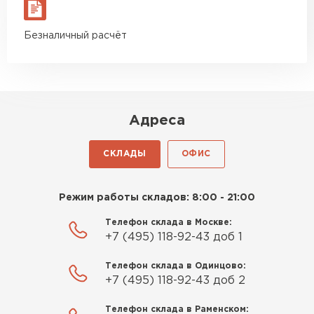
материал есть в наличии, а
ПЕРЕЙТИ
цена была почти в полтора
Безналичный расчёт
раза ниже, чем в обычных
магазинах. Сделал заказ,
Утеплитель Izolife
привезли на следующий день,
ПЕРЕЙТИ
и строители сразу начали
работать.
Адреса
Новиков
ВСЕ ПРОИЗВОДИТЕЛИ
Артём
СКЛАДЫ
ОФИС
27.12.2024
Приобрёл утеплитель Isover
Режим работы складов: 8:00 - 21:00
для утепления дачного домика.
Телефон склада в Москве:
Понравилось, что он мягкий, не
+7 (495) 118-92-43 доб 1
крошится и легко
укладывается хоть я и не
Телефон склада в Одинцово:
профессионал, но справился
+7 (495) 118-92-43 доб 2
быстро. Ребята из компании
Телефон склада в Раменском:
порадовали, всё организовали