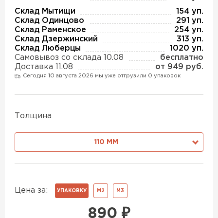
Утеплитель Изотек
Склад Мытищи
154 уп.
Склад Одинцово
291 уп.
ПЕРЕЙТИ
Утеплитель Юматекс
Склад Раменское
254 уп.
Склад Дзержинский
313 уп.
Склад Люберцы
1020 уп.
Самовывоз со склада 10.08
бесплатно
Утеплитель Ruspanel
Утеплитель Теплекс
Доставка 11.08
от 949 руб.
Сегодня 10 августа 2026 мы уже отгрузили 0 упаковок
ПЕРЕЙТИ
Утеплитель Эковер
Толщина
Утеплитель Hotrock
Утеплитель Дирок
110 ММ
ПЕРЕЙТИ
Утеплитель Белтеп
Утеплитель Xotpipe
Цена за:
УПАКОВКУ
М2
М3
ПЕРЕЙТИ
Утеплитель Тизол
890
₽