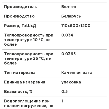
ПЕРЕЙТИ
Производитель
Белтеп
Производство
Беларусь
Утеплитель Isoroc
Размер, ТхШхД
110х600х1200
ПЕРЕЙТИ
Теплопроводность при
0.034
температуре 10 °С, не
более
Утеплитель Isover
Теплопроводность при
0.0365
температуре 25 °С, не
ПЕРЕЙТИ
более
Тип материала
Каменная вата
Утеплитель Paroc
Единица измерения
упаковка
ПЕРЕЙТИ
Влажность, %
0.5
Водопоглощение при
1
Утеплитель Penoplex
полном погружении, не