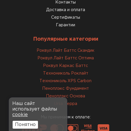
консультанты помогли с
Контакты
выбором и всё подробно
Доставка и оплата
объяснили. С монтажом
Сертификаты
справился сам!
Гарантии
Михайлов
Популярные категории
Андрей
21.10.2024
Роквул Лайт Баттс Скандик
Роквул Лайт Баттс Оптима
Искал определённый
Роквул Каркас Баттс
утеплитель для гаража, чтобы
Технониколь Роклайт
обеспечить и теплоизоляцию, и
Технониколь XPS Carbon
шумоизоляцию. Оперативно
Пеноплэкс Фундамент
проконсультировали, спасибо
менеджерам. Остановил свой
Пеноплэкс Основа
выбор на утеплителе Роквул.
Наш сайт
Ursa Терра
использует файлы
Этот материал был в наличии
cookie
на разных складах, и доставку
Мы принимаем к оплате:
сделали уже на второй день.
Понятно