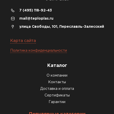
сделали уже на второй день.
7 (495) 118-92-43
Киреев
Иван
mail@teploplas.ru
25.07.2024
улица Свободы, 101, Переславль-Залесский
Компания порадовала точной
доставкой и грамотной
Карта сайта
консультацией. Нужен был
Политика конфиденциальности
утеплитель для разных
помещений. Взял утеплитель
Knauf для гаража и балкона.
Каталог
Качество отличное, материал
О компании
плотный и легко монтируется.
Контакты
Спасибо Александру!
Доставка и оплата
Румянцев
Сертификаты
Матвей
Гарантии
27.12.2024