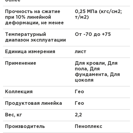
более
ПЕРЕЙТИ
Прочность на сжатие
0,25 МПа (кгс/см2;
при 10% линейной
т/м2)
Утеплитель Isoroc
деформации, не менее
Температурный
От -70 до +75
ПЕРЕЙТИ
диапазон эксплуатации
Единица измерения
лист
Утеплитель Isover
Применение
Для кровли, Для
ПЕРЕЙТИ
пола, Для
фундамента, Для
цоколя
Утеплитель Paroc
Коллекция
Гео
ПЕРЕЙТИ
Продуктовая линейка
Гео
Вес, кг
2,2
Утеплитель Penoplex
Производитель
Пеноплекс
ПЕРЕЙТИ