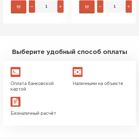
быстро. Ребята из компании
порадовали, всё организовали
оперативно, доставили
вовремя, ничего не перепутали.
Теперь подумываю утеплить и
сарай с таким подходом
хочется снова обратиться к
Выберите удобный способ оплаты
ним!
Власов
Егор
07.12.2024
Оплата банковской
Наличными на объекте
картой
Нужен был определённый
утеплитель Ursa для утепления
бани. Материал понравился:
Безналичный расчёт
лёгкий, хорошо гнётся, а
главное никакой пыли и
мусора, работать было в
удовольствие. Монтировать