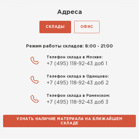
оказалось проще простого, как
Адреса
конструктор. Привезли
оперативно, всё целое, ни
СКЛАДЫ
ОФИС
одной повреждённой упаковки.
Подсказали по
характеристикам, всё честно
Режим работы складов: 8:00 - 21:00
рассказали, что именно нужно
Телефон склада в Москве:
для бани, без лишних
+7 (495) 118-92-43 доб 1
навязываний!
Телефон склада в Одинцово:
Богомолов
+7 (495) 118-92-43 доб 2
Макар
27.05.2024
Телефон склада в Раменском:
+7 (495) 118-92-43 доб 3
Недавно купил утеплитель
Инсулейшн для потолка в
УЗНАТЬ НАЛИЧИЕ МАТЕРИАЛА НА БЛИЖАЙШЕМ
сарае. Материал плотный,
СКЛАДЕ
лёгкий, укладывать просто,
крошится минимально.