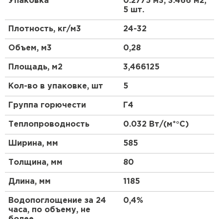
Упаковка
0.2775 м3, 3.466 м2,
Утеплитель Тимплэкс
Область применения
5 шт.
ПЕРЕЙТИ
Плотность, кг/м3
24-32
Предназначен для использования в
промышленном и гражданском строительстве,
Утеплитель Теплекс
Объем, м3
0,28
является универсальным материалом для
применения практически в любых конструкциях
ПЕРЕЙТИ
Площадь, м2
3,466125
(полы, эксплуатируемые кровли, фундаменты,
цоколи), в том числе в конструкциях,
Кол-во в упаковке, шт
5
подвергаемых относительно высоким нагрузкам.
Утеплитель Изомин
Группа горючести
Г4
Преимущества
ПЕРЕЙТИ
Теплопроводность
0.032 Вт/(м*°C)
Неизменно низкая теплопроводность
Ширина, мм
585
Рулонная кровля Брит
Нулевое водопоглощение (однородная
структура из герметичных ячеек)
Толщина, мм
80
ПЕРЕЙТИ
Высокая прочность на сжатие и изгиб
Длина, мм
1185
Абсолютная биостойкость
Долговечность
Утеплитель Knauf
Водопоглощение за 24
0,4%
часа, по объему, не
Экологичность