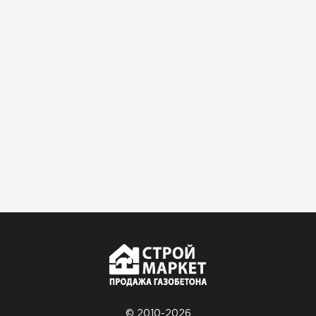
Доставили быстро,
консультанты помогли с
выбором и всё подробно
объяснили. С монтажом
справился сам!
Михайлов
Андрей
21.10.2024
Искал определённый
утеплитель для гаража, чтобы
обеспечить и теплоизоляцию, и
шумоизоляцию. Оперативно
проконсультировали, спасибо
менеджерам. Остановил свой
выбор на утеплителе Роквул.
Этот материал был в наличии
на разных складах, и доставку
© 2010-2026