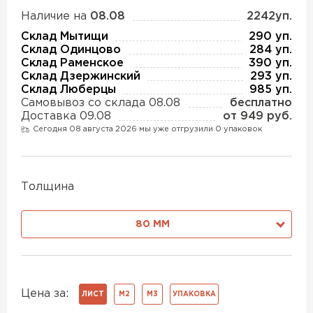
Утеплитель Изотек
Наличие на
08.08
2242уп.
ПЕРЕЙТИ
Склад Мытищи
290 уп.
Утеплитель Юматекс
Склад Одинцово
284 уп.
Склад Раменское
390 уп.
Склад Дзержинский
293 уп.
Утеплитель Ruspanel
Склад Люберцы
985 уп.
Утеплитель Теплекс
Самовывоз со склада 08.08
бесплатно
ПЕРЕЙТИ
Доставка 09.08
от 949 руб.
Сегодня 08 августа 2026 мы уже отгрузили 0 упаковок
Утеплитель Эковер
Утеплитель Hotrock
Толщина
Утеплитель Дирок
ПЕРЕЙТИ
80 ММ
Утеплитель Белтеп
Утеплитель Xotpipe
ПЕРЕЙТИ
Утеплитель Тизол
Цена за:
ЛИСТ
М2
М3
УПАКОВКА