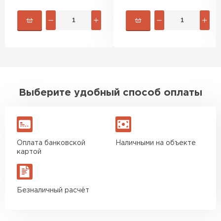
быстро. Ребята из компании
порадовали, всё организовали
оперативно, доставили
вовремя, ничего не перепутали.
Теперь подумываю утеплить и
сарай с таким подходом
хочется снова обратиться к
Выберите удобный способ оплаты
ним!
Власов
Егор
07.12.2024
Оплата банковской
Наличными на объекте
картой
Нужен был определённый
утеплитель Ursa для утепления
бани. Материал понравился:
Безналичный расчёт
лёгкий, хорошо гнётся, а
главное никакой пыли и
мусора, работать было в