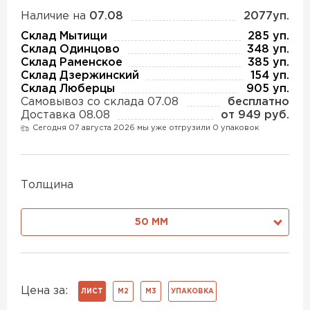
Утеплитель Изотек
Наличие на
07.08
2077уп.
Склад Мытищи
285 уп.
ПЕРЕЙТИ
Утеплитель Юматекс
Склад Одинцово
348 уп.
Склад Раменское
385 уп.
Склад Дзержинский
154 уп.
Склад Люберцы
905 уп.
Утеплитель Ruspanel
Утеплитель Теплекс
Самовывоз со склада 07.08
бесплатно
Доставка 08.08
от 949 руб.
ПЕРЕЙТИ
Сегодня 07 августа 2026 мы уже отгрузили 0 упаковок
Утеплитель Эковер
Утеплитель Hotrock
Толщина
Утеплитель Дирок
ПЕРЕЙТИ
50 ММ
Утеплитель Белтеп
Утеплитель Xotpipe
ПЕРЕЙТИ
Утеплитель Тизол
Цена за:
ЛИСТ
М2
М3
УПАКОВКА