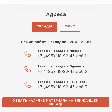
удовольствие. Монтировать
оказалось проще простого, как
Адреса
конструктор. Привезли
оперативно, всё целое, ни
СКЛАДЫ
ОФИС
одной повреждённой упаковки.
Подсказали по
характеристикам, всё честно
Режим работы складов: 8:00 - 21:00
рассказали, что именно нужно
Телефон склада в Москве:
для бани, без лишних
+7 (495) 118-92-43 доб 1
навязываний!
Телефон склада в Одинцово:
Богомолов
+7 (495) 118-92-43 доб 2
Макар
27.05.2024
Телефон склада в Раменском:
+7 (495) 118-92-43 доб 3
Недавно купил утеплитель
Инсулейшн для потолка в
УЗНАТЬ НАЛИЧИЕ МАТЕРИАЛА НА БЛИЖАЙШЕМ
сарае. Материал плотный,
СКЛАДЕ
лёгкий, укладывать просто,