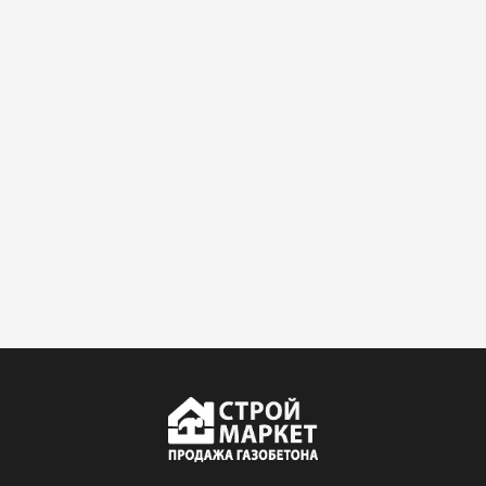
крошится минимально.
Доставили быстро,
консультанты помогли с
выбором и всё подробно
объяснили. С монтажом
справился сам!
Михайлов
Андрей
21.10.2024
Искал определённый
утеплитель для гаража, чтобы
обеспечить и теплоизоляцию, и
шумоизоляцию. Оперативно
проконсультировали, спасибо
менеджерам. Остановил свой
выбор на утеплителе Роквул.
Этот материал был в наличии