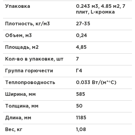
Утеплитель Тимплэкс
(например, фундаменты, полы, цоколи, садовые
Упаковка
0.243 м3, 4.85 м2, 7
ПЕРЕЙТИ
дорожки). Плиты данного типа отличаются
плит, L-кромка
повышенной прочностью и способны
выдерживать существенные нагрузки в течение
Плотность, кг/м3
27-35
всего срока эксплуатации (более 50 лет).
Утеплитель Теплекс
Объем, м3
0,24
Область применения
ПЕРЕЙТИ
Площадь, м2
4,85
Предназначен для применения в частном
Кол-во в упаковке, шт
7
Утеплитель Изомин
домостроении в нагружаемых конструкциях
(например, фундаменты, полы, цоколи, садовые
Группа горючести
Г4
дорожки). Плиты Пеноплэкс Фундамент
ПЕРЕЙТИ
отличаются повышенной прочностью и способны
Теплопроводность
0.033 Вт/(м*°C)
выдерживать существенные нагрузки в течение
всего срока эксплуатации (более 50 лет).
Рулонная кровля Брит
Ширина, мм
585
Г-образная кромка плит позволяет состыковать их
идеально ровно, обеспечить непрерывный слой
Толщина, мм
50
ПЕРЕЙТИ
утеплителя, исключает образование мостиков
холода при монтаже материала.
Длина, мм
1185
Утеплитель Knauf
Преимущества
Вес, кг
1,08