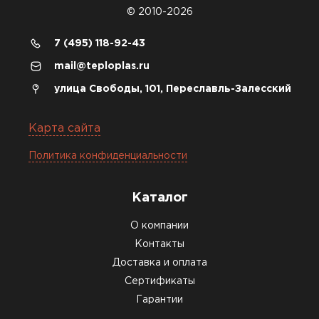
на разных складах, и доставку
© 2010-2026
сделали уже на второй день.
7 (495) 118-92-43
Киреев
Иван
mail@teploplas.ru
25.07.2024
улица Свободы, 101, Переславль-Залесский
Компания порадовала точной
доставкой и грамотной
Карта сайта
консультацией. Нужен был
Политика конфиденциальности
утеплитель для разных
помещений. Взял утеплитель
Knauf для гаража и балкона.
Каталог
Качество отличное, материал
О компании
плотный и легко монтируется.
Контакты
Спасибо Александру!
Доставка и оплата
Румянцев
Сертификаты
Матвей
Гарантии
27.12.2024