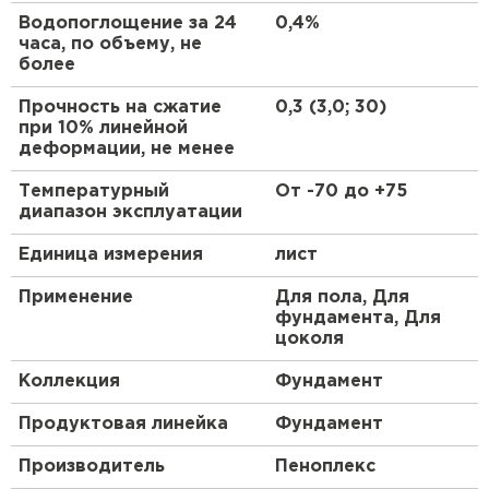
ПЕРЕЙТИ
Водопоглощение за 24
0,4%
Экологичность
часа, по объему, не
Безопасность
более
Утеплитель Isoroc
Абсолютная биостойкость
Прочность на сжатие
0,3 (3,0; 30)
Неизменно низкая теплопроводность
при 10% линейной
ПЕРЕЙТИ
Практически нулевое водопоглощение
деформации, не менее
однородная структура из закрытых
Температурный
От -70 до +75
независимых ячеек)
Утеплитель Isover
диапазон эксплуатации
Высокая прочность на сжатие
ПЕРЕЙТИ
Подтвержденная долговечность
Единица измерения
лист
Произведено по ТУ 5767-006-54349294-2014
Применение
Для пола, Для
Утеплитель Paroc
фундамента, Для
цоколя
ПЕРЕЙТИ
Коллекция
Фундамент
Продуктовая линейка
Фундамент
Утеплитель Penoplex
Производитель
Пеноплекс
ПЕРЕЙТИ