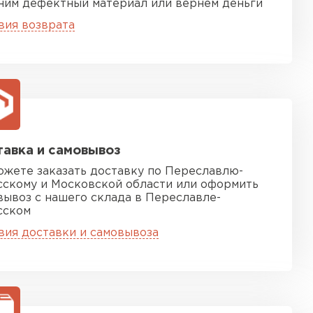
ним дефектный материал или вернём деньги
ТИ
вия возврата
 Isoroc
ТИ
ь Paroc
авка и самовывоз
ожете заказать доставку по Переславлю-
сскому и Московской области или оформить
ТИ
вывоз с нашего склада в Переславле-
сском
вия доставки и самовывоза
ь Rockwool
ТИ