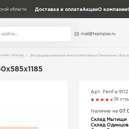
Доставка и оплата
Акции
О компании
ской области
mail@teploplas.ru
Акции
О комп
плэкс Фасад
Экструдированный пенополистирол Пеноплэкс Фасад
0х585х1185
Утеплит
ПЕР
Арт. PenFa-9112
38 отз
Утеплител
Наличие на
07.
Склад Мытищи
Склад Одинцов
ПЕРЕЙ