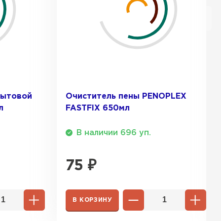
бытовой
Очиститель пены PENOPLEX
л
FASTFIX 650мл
В наличии 696 уп.
75
₽
В КОРЗИНУ