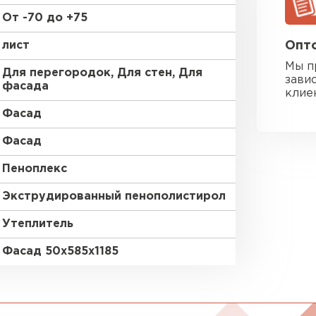
От -70 до +75
Утеплител
лист
Опто
ПЕРЕЙ
Мы п
Для перегородок, Для стен, Для
зави
фасада
клие
Гипсокарт
Фасад
Фасад
ПЕРЕЙ
Пеноплекс
Экструдированный пенополистирол
Сэндвич-п
Утеплитель
ПЕРЕЙ
Фасад 50х585х1185
Утеплитель