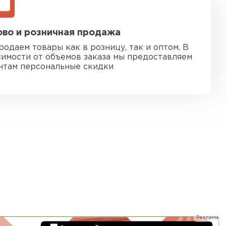
ь Ursa
во и розничная продажа
ТИ
родаем товары как в розницу, так и оптом. В
симости от объемов заказа мы предоставляем
нтам персональные скидки
он
ТИ
анели
ТИ
 Izolife
Реклама