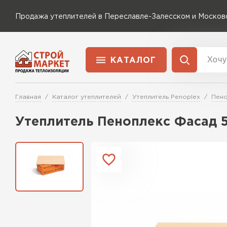
Продажа утеплителей в Переславле-Залесском и Москов
КАТАЛОГ
Доставка и оплата
Утеплитель Технониколь
Главная
Каталог утеплителей
Утеплитель Penoplex
Пено
Перейти в каталог
Утеплитель Пеноплекс Фасад 5
Утеплитель Rockwool
Утеплитель Ветонит
ПЕРЕЙТИ
Утеплитель Knauf
Утеплитель MasterPLEX
Утеплитель Пеноплекс
ПЕРЕЙТИ