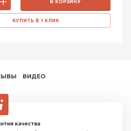
В КОРЗИНУ
тель Тимплэкс
ЕЙТИ
КУПИТЬ В 1 КЛИК
ель Basfiber
ЕЙТИ
ЗЫВЫ
ВИДЕО
ь Теплекс
ТИ
кровля Брит
нтия качества