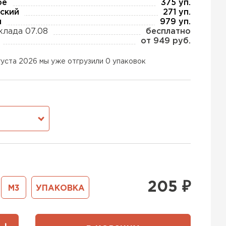
ое
375 уп.
ский
271 уп.
ы
979 уп.
клада 07.08
бесплатно
ь Тизол
от 949 руб.
ТИ
густа 2026 мы уже отгрузили 0 упаковок
ь Ruspanel
М
ТИ
ь Xotpipe
205
₽
М3
УПАКОВКА
ТИ