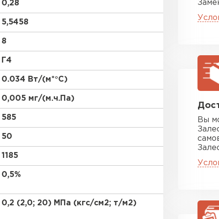
Заме
0,28
ПЕРЕЙ
Усло
5,5458
8
Утеплитель
Г4
ПЕРЕЙ
0.034 Вт/(м*°C)
0,005 мг/(м.ч.Па)
Утеплител
Дост
585
Вы м
Зале
ПЕРЕЙ
50
само
Зале
1185
Усло
Утеплител
0,5%
ПЕРЕЙ
0,2 (2,0; 20) МПа (кгс/см2; т/м2)