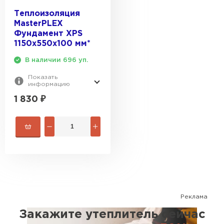
Теплоизоляция
Утеплитель Эковер
Утеплитель Термит
MasterPLEX
Фундамент XPS
ПЕРЕЙТИ
1150x550x100 мм*
Утеплитель Isotec
В наличии 696 уп.
Утеплитель Тимплэкс
Показать
информацию
Утеплитель Ruspanel
ПЕРЕЙТИ
1 830
₽
Утеплитель Брит
Утеплитель Изовол
ПЕРЕЙТИ
Утеплитель Basfiber
Утеплитель Basfiber
Утеплитель Xotpipe
Реклама
ПЕРЕЙТИ
Закажите утеплитель сейчас