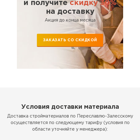
и получите
скидку 30%
Утеплитель Тимплэкс
на доставку
Утеплитель Термит
Акция до конца месяца
ПЕРЕЙТИ
ЗАКАЗАТЬ СО СКИДКОЙ
Утеплитель Теплекс
ПЕРЕЙТИ
Утеплитель Изомин
ПЕРЕЙТИ
Условия доставки материала
Рулонная кровля Брит
Доставка стройматериалов по Переславлю-Залесскому
осуществляется по следующему тарифу (условия по
ПЕРЕЙТИ
области уточняйте у менеджера):