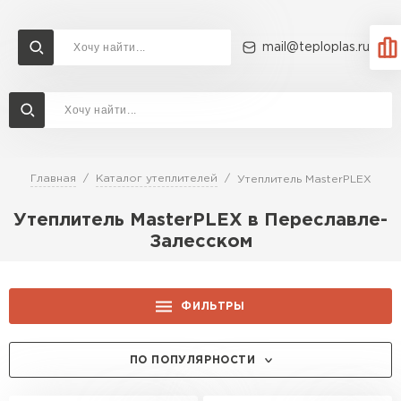
mail@teploplas.ru
Доставка и оплата
Акции
О компании
Контакты
Утеплитель Технониколь
Перейти в каталог
Главная
Каталог утеплителей
Утеплитель MasterPLEX
Утеплитель Ветонит
Утеплитель MasterPLEX в Переславле-
Утеплитель Rockwool
Залесском
ПЕРЕЙТИ
Утеплитель Knauf
ФИЛЬТРЫ
Утеплитель Profiplex
Утеплитель Пеноплекс
ТОЛЩИНА, ММ:
ПЕРЕЙТИ
ПО ПОПУЛЯРНОСТИ
100