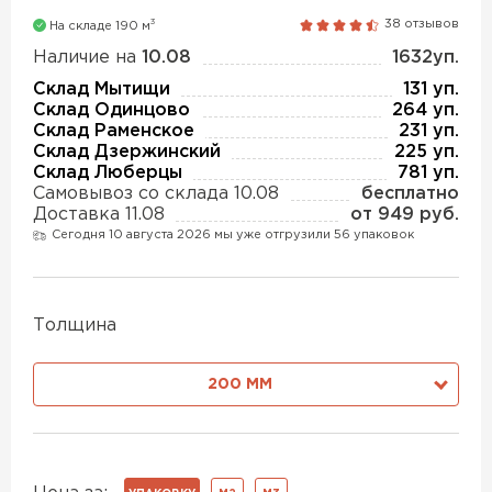
Утеплитель Isover
3
38 отзывов
Утеплитель MasterPLEX
На складе 190 м
Наличие на
10.08
1632уп.
ПЕРЕЙТИ
Склад Мытищи
131 уп.
Утеплитель Урса
Склад Одинцово
264 уп.
Склад Раменское
231 уп.
Склад Дзержинский
225 уп.
Утеплитель Дирок
Утеплитель Isoroc
Склад Люберцы
781 уп.
Самовывоз со склада 10.08
бесплатно
ПЕРЕЙТИ
Доставка 11.08
от 949 руб.
Сегодня 10 августа 2026 мы уже отгрузили 56 упаковок
Утеплитель Изовол
Утеплитель Белтеп
Утеплитель Paroc
Толщина
ПЕРЕЙТИ
200 ММ
Утеплитель Тизол
Утеплитель Hotrock
ПЕРЕЙТИ
Утеплитель Изомин