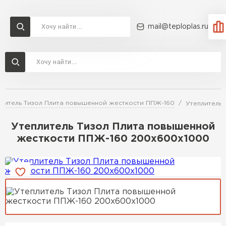
mail@teploplas.ru
Доставка и оплата
Акции
О компании
Контакты
Утеплитель Технониколь
Перейти в каталог
литель Тизол Плита повышенной жесткости ППЖ-160
Утеплитель
Утеплитель Ветонит
Утеплитель Rockwool
Утеплитель Тизол Плита повышенной
жесткости ППЖ-160 200х600х1000
ПЕРЕЙТИ
Утеплитель Knauf
Утеплитель Profiplex
Утеплитель Пеноплекс
ПЕРЕЙТИ