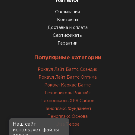
Каталог
крошится минимально.
О компании
Доставили быстро,
консультанты помогли с
Контакты
выбором и всё подробно
Доставка и оплата
объяснили. С монтажом
Сертификаты
справился сам!
Гарантии
Михайлов
Популярные категории
Андрей
21.10.2024
Роквул Лайт Баттс Скандик
Роквул Лайт Баттс Оптима
Искал определённый
Роквул Каркас Баттс
утеплитель для гаража, чтобы
Технониколь Роклайт
обеспечить и теплоизоляцию, и
Технониколь XPS Carbon
шумоизоляцию. Оперативно
Пеноплэкс Фундамент
проконсультировали, спасибо
менеджерам. Остановил свой
Пеноплэкс Основа
выбор на утеплителе Роквул.
Наш сайт
Ursa Терра
использует файлы
Этот материал был в наличии