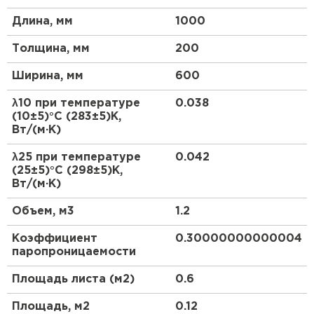
всего срока эксплуатации
Низкое водопоглощение - гидрофобность
Длина, мм
1000
Утеплитель Термит
Утеплитель Эковер
Высокая паропроницаемость
Толщина, мм
200
Легко поддаются обработке, быстрый монтаж
ПЕРЕЙТИ
Химическая стойкость к материалам
Ширина, мм
600
Утеплитель Isotec
конструкции
λ10 при температуре
0.038
Утеплитель Тимплэкс
Производятся по ГОСТ 9573-2012.
(10±5)°С (283±5)К,
Утеплитель Ruspanel
Вт/(м·К)
ПЕРЕЙТИ
λ25 при температуре
0.042
(25±5)°С (298±5)К,
Утеплитель Брит
Вт/(м·К)
Утеплитель Изовол
Объем, м3
1.2
ПЕРЕЙТИ
Утеплитель Basfiber
Коэффициент
0.30000000000004
паропроницаемости
Утеплитель Basfiber
Утеплитель Xotpipe
Площадь листа (м2)
0.6
ПЕРЕЙТИ
Площадь, м2
0.12