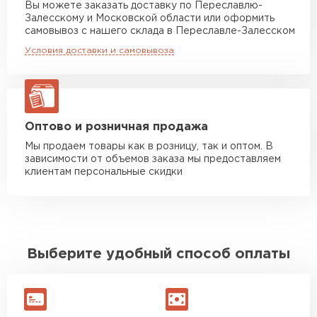
Вы можете заказать доставку по Переславлю-
Раньше в других местах
Залесскому и Московской области или оформить
Манипулятор до 5 тн
от 6 480 руб
самовывоз с нашего склада в Переславле-Залесском
попадались отсыревшие или
макс. длина груза 5 м
Утеплитель Penoplex
повреждённые утеплители, а
Условия доставки и самовывоза
Манипулятор до 10 тн
от 12 150 руб
здесь таких проблем никогда
ПЕРЕЙТИ
макс. длина груза 10 м
не было. Ещё один большой
плюс оплата по факту.
Манипулятор до 20 тн
от 14 580 руб
макс. длина груза 14 м
Утеплитель Rockwool
Оптово и розничная продажа
Иван
Мы продаем товары как в розницу, так и оптом. В
Верещагин
ПЕРЕЙТИ
зависимости от объемов заказа мы предоставляем
20.06.2024
ЗАКАЗАТЬ С ДОСТАВКОЙ
клиентам персональные скидки
Делал тёплый пол, мне
Утеплитель Технониколь
порекомендовали посмотреть
в розничных магазинах.
ПЕРЕЙТИ
Посчитал по ценам и
Выберите удобный способ оплаты
получилось, что пол слишком
Утеплитель Ursa
дорогой и слишком тёплый.
Решил проверить в интернете
ПЕРЕЙТИ
и наткнулся на эту компанию.