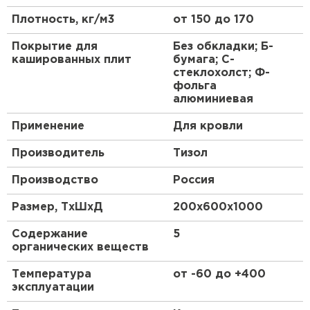
Утеплитель Тимплэкс
Плотность, кг/м3
от 150 до 170
Утеплитель Термит
Покрытие для
Без обкладки; Б-
кашированных плит
бумага; С-
ПЕРЕЙТИ
стеклохолст; Ф-
фольга
алюминиевая
Утеплитель Теплекс
Применение
Для кровли
ПЕРЕЙТИ
Производитель
Тизол
Производство
Россия
Утеплитель Изомин
Размер, ТхШхД
200х600х1000
ПЕРЕЙТИ
Содержание
5
органических веществ
Рулонная кровля Брит
Температура
от -60 до +400
эксплуатации
ПЕРЕЙТИ