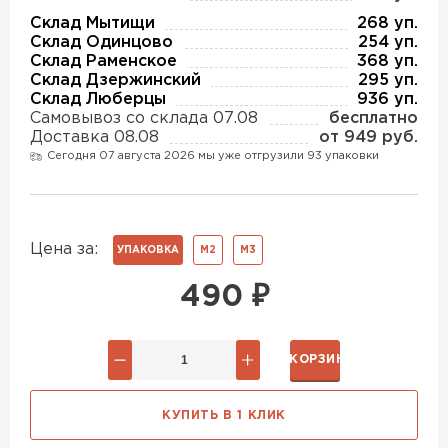
Утеплитель Изотек
Склад Мытищи
268 уп.
Склад Одинцово
254 уп.
ПЕРЕЙТИ
Утеплитель Юматекс
Склад Раменское
368 уп.
Склад Дзержинский
295 уп.
Склад Люберцы
936 уп.
Самовывоз со склада 07.08
бесплатно
Утеплитель Ruspanel
Утеплитель Теплекс
Доставка 08.08
от 949 руб.
Сегодня 07 августа 2026 мы уже отгрузили 93 упаковки
ПЕРЕЙТИ
Утеплитель Эковер
Цена за:
Утеплитель Hotrock
УПАКОВКА
М2
М3
Утеплитель Дирок
490
₽
ПЕРЕЙТИ
Утеплитель Белтеп
В КОРЗИНУ
Утеплитель Xotpipe
ПЕРЕЙТИ
Утеплитель Тизол
КУПИТЬ В 1 КЛИК