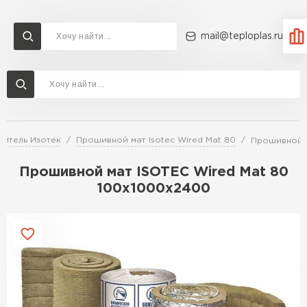
mail@teploplas.ru
Доставка и оплата
Акции
О компании
Контакты
Утеплитель Технониколь
Перейти в каталог
литель Изотек
Прошивной мат Isotec Wired Mat 80
Прошивной м
Утеплитель Ветонит
Утеплитель Rockwool
Прошивной мат ISOTEC Wired Mat 80
100х1000х2400
ПЕРЕЙТИ
Утеплитель Knauf
Утеплитель Profiplex
Утеплитель Пеноплекс
ПЕРЕЙТИ