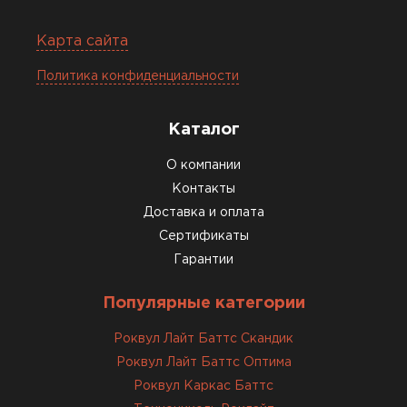
Макар
27.05.2024
Карта сайта
Недавно купил утеплитель
Политика конфиденциальности
Инсулейшн для потолка в
сарае. Материал плотный,
лёгкий, укладывать просто,
Каталог
крошится минимально.
О компании
Доставили быстро,
консультанты помогли с
Контакты
выбором и всё подробно
Доставка и оплата
объяснили. С монтажом
Сертификаты
справился сам!
Гарантии
Михайлов
Популярные категории
Андрей
21.10.2024
Роквул Лайт Баттс Скандик
Роквул Лайт Баттс Оптима
Искал определённый
Роквул Каркас Баттс
утеплитель для гаража, чтобы