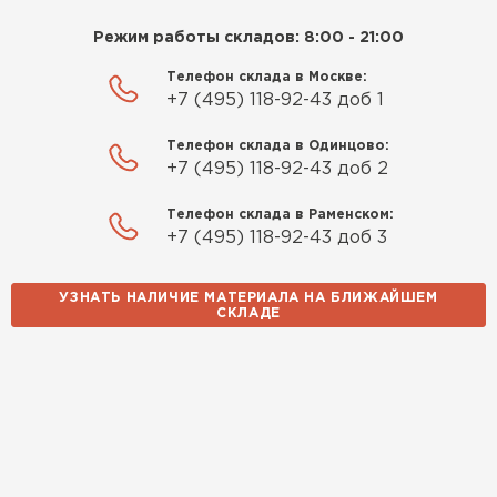
Приобрёл утеплитель Isover
Режим работы складов: 8:00 - 21:00
Утеплитель Izolife
для утепления дачного домика.
Телефон склада в Москве:
Понравилось, что он мягкий, не
+7 (495) 118-92-43 доб 1
ПЕРЕЙТИ
крошится и легко
укладывается хоть я и не
Телефон склада в Одинцово:
профессионал, но справился
+7 (495) 118-92-43 доб 2
быстро. Ребята из компании
ВСЕ ПРОИЗВОДИТЕЛИ
Телефон склада в Раменском:
порадовали, всё организовали
+7 (495) 118-92-43 доб 3
оперативно, доставили
вовремя, ничего не перепутали.
Теперь подумываю утеплить и
УЗНАТЬ НАЛИЧИЕ МАТЕРИАЛА НА БЛИЖАЙШЕМ
СКЛАДЕ
сарай с таким подходом
хочется снова обратиться к
ним!
Власов
Егор
07.12.2024