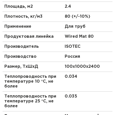
Утеплитель Термит
Устойчив к воздействию влаги и
Утеплитель Тимплэкс
Площадь, м2
2.4
механическим повреждениям
ПЕРЕЙТИ
Идеально подходит для использования в
Плотность, кг/м3
80 (+/-10%)
строительстве и ремонте
Применение
Для труб
Обладает отличной теплоизоляцией и
Утеплитель Теплекс
звукоизоляцией
Продуктовая линейка
Wired Mat 80
ПЕРЕЙТИ
Легко монтируется и обеспечивает простоту
Производитель
в укладке
ISOTEC
Экологически чистый материал без вредных
Утеплитель Изомин
Производство
Россия
веществ
Имеет универсальные размеры для различных
ПЕРЕЙТИ
Размер, ТхШхД
100х1000х2400
видов работ
Теплопроводность при
0.034
Гарантирует долгий срок службы и
температуре 10 °С, не
Рулонная кровля Брит
сохранение своих свойств
более
ПЕРЕЙТИ
Теплопроводность при
0.035
Сферы применения:
температуре 25 °С, не
более
Изоляция полов и стен в жилых и
Утеплитель Knauf